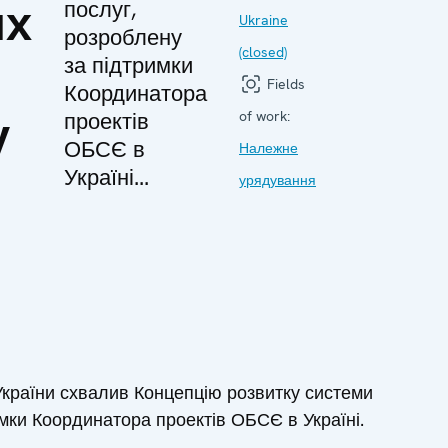
их
послуг,
Ukraine
розроблену
(closed)
за підтримки
Fields
Координатора
у
проектів
of work:
ОБСЄ в
Належне
Україні...
урядування
 України схвалив Концепцію розвитку системи
мки Координатора проектів ОБСЄ в Україні.