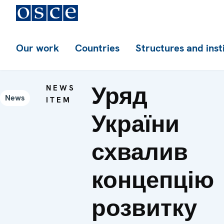
Our work
Countries
Structures and inst
Уряд
NEWS
News
ITEM
України
схвалив
концепцію
розвитку