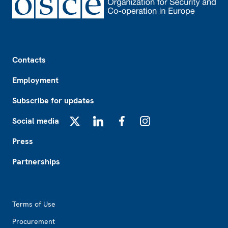
Footer
Contacts
Employment
Subscribe for updates
Social media
X
LinkedIn
Facebook
Instagram
Press
Partnerships
Footer2
Terms of Use
Procurement