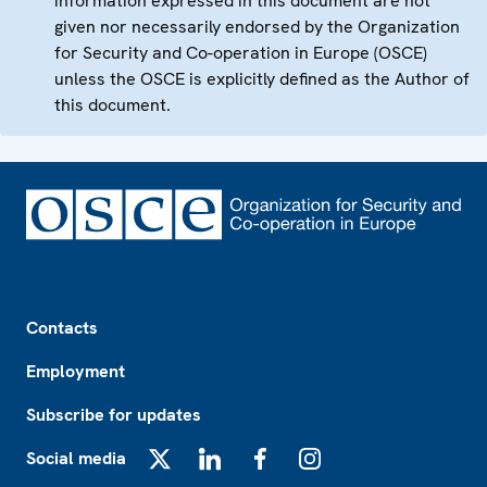
information expressed in this document are not
given nor necessarily endorsed by the Organization
for Security and Co-operation in Europe (OSCE)
unless the OSCE is explicitly defined as the Author of
this document.
Footer
Contacts
Employment
Subscribe for updates
Social media
X
LinkedIn
Facebook
Instagram