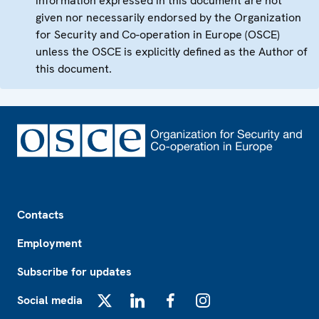
information expressed in this document are not
given nor necessarily endorsed by the Organization
for Security and Co-operation in Europe (OSCE)
unless the OSCE is explicitly defined as the Author of
this document.
Footer
Contacts
Employment
Subscribe for updates
Social media
X
LinkedIn
Facebook
Instagram