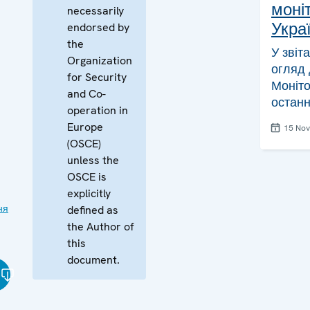
моніт
necessarily
Украї
endorsed by
the
У звіт
Organization
огляд 
for Security
Моніто
and Co-
останн
operation in
Europe
15 No
(OSCE)
unless the
OSCE is
explicitly
ня
defined as
the Author of
this
document.