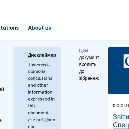
itutions
About us
Цей
Дисклеймер
документ
The views,
входить
opinions,
до
conclusions
зібрання:
and other
ий
information
expressed in
this
DOCU
document
Звіт
are not given
а
Спец
nor