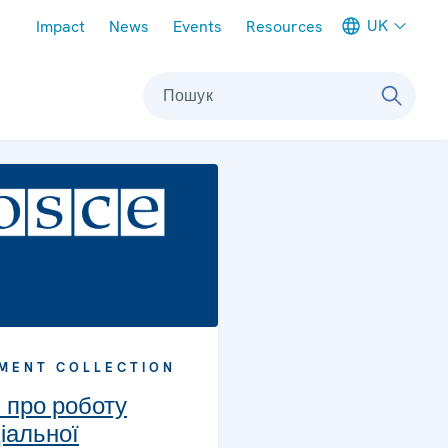
Meta navigation
UK
Impact
News
Events
Resources
Пошук
MENT COLLECTION
и про роботу
іальної