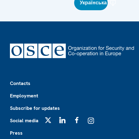
Українська
Footer
Contacts
Employment
Subscribe for updates
Social media
X
LinkedIn
Facebook
Instagram
Press