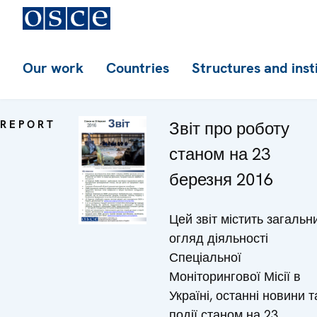
Our work
Countries
Structures and inst
REPORT
Звіт про роботу
станом на 23
березня 2016
Цей звіт містить загальн
огляд діяльності
Спеціальної
Моніторингової Місії в
Україні, останні новини т
події станом на 23