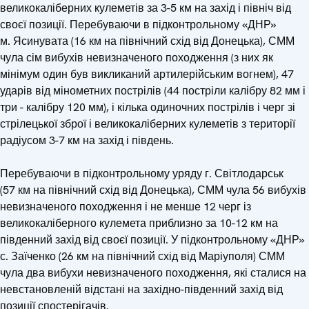
великокаліберних кулеметів за 3-5 км на захід і північ від
своєї позиції. Перебуваючи в підконтрольному «ДНР»
м. Ясинувата (16 км на північний схід від Донецька), СММ
чула сім вибухів невизначеного походження (з них як
мінімум один був викликаний артилерійським вогнем), 47
ударів від мінометних пострілів (44 постріли калібру 82 мм і
три - калібру 120 мм), і кілька одиночних пострілів і черг зі
стрілецької зброї і великокаліберних кулеметів з території
радіусом 3-7 км на захід і південь.
Перебуваючи в підконтрольному уряду г. Світлодарськ
(57 км на північний схід від Донецька), СММ чула 56 вибухів
невизначеного походження і не менше 12 черг із
великокаліберного кулемета приблизно за 10-12 км на
південний захід від своєї позиції. У підконтрольному «ДНР»
с. Заїченко (26 км на північний схід від Маріуполя) СММ
чула два вибухи невизначеного походження, які сталися на
невстановленій відстані на західно-південний захід від
позиції спостерігачів.