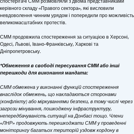
спостерігачі СММ розмовляли з двома представниками
керівного складу «Правого сектора», які висловили
невдоволення чинним урядом і попередили про можливість
великомасштабних протестів.
СММ продовжила спостереження за ситуацією в Херсоні,
Одесі, Львові, Івано-Франківську, Харкові та
Дніпропетровську.
*Обмеження в свободі пересування СММ або інші
перешкоди для виконання мандата:
СММ обмежена у виконанні функцій спостереження
внаслідок обмежень, що накладаються сторонами
(конфлікту) або міркуваннями безпеки, в тому числі через
загрози мінування, пошкоджену інфраструктуру,
непередбачуваність ситуації на Донбасі тощо. Члени
«ЛНР» продовжують перешкоджати СММ у проведенні
моніторингу багатьох територій уздовж кордону в