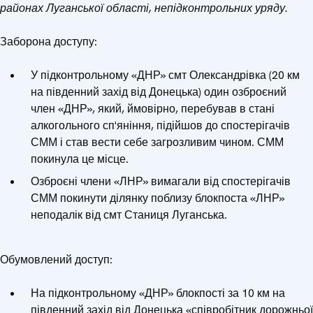
районах Луганської області, непідконтрольних уряду.
Заборона доступу:
У підконтрольному «ДНР» смт Олександрівка (20 км
на південний захід від Донецька) один озброєний
член «ДНР», який, ймовірно, перебував в стані
алкогольного сп'яніння, підійшов до спостерігачів
СММ і став вести себе загрозливим чином. СММ
покинула це місце.
Озброєні члени «ЛНР» вимагали від спостерігачів
СММ покинути ділянку поблизу блокпоста «ЛНР»
неподалік від смт Станиця Луганська.
Обумовлений доступ:
На підконтрольному «ДНР» блокпості за 10 км на
південний захід від Донецька «співробітник дорожньої