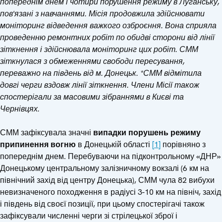
попереднім днем і чотири порушення режиму в Луганську,
пов'язані з навчаннями. Місія продовжила здійснювати
моніторинг відведення важкого озброєння. Вона сприяла
проведенню ремонтних робіт по обидві сторони від лінії
зіткнення і здійснювала моніторинг цих робіт. СММ
зіткнулася з обмеженнями свободи пересування,
переважно на південь від м. Донецьк. *СММ відмітила
довгі черги вздовж лінії зіткнення. Члени Місії також
спостерігали за масовими зібраннями в Києві та
Чернівцях.
СММ зафіксувала значні
випадки порушень режиму
припинення вогню
в Донецькій області
[1]
порівняно з
попереднім днем. Перебуваючи на підконтрольному «ДНР»
Донецькому центральному залізничному вокзалі (6 км на
північний захід від центру Донецька), СММ чула 82 вибухи
невизначеного походження в радіусі 3-10 км на північ, захід
і південь від своєї позиції, при цьому спостерігачі також
зафіксували численні черги зі стрілецької зброї і