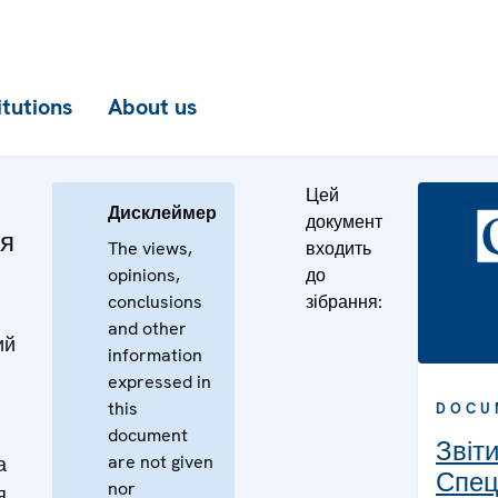
itutions
About us
Цей
Дисклеймер
документ
ня
The views,
входить
opinions,
до
conclusions
зібрання:
and other
ий
information
expressed in
this
DOCU
document
Звіт
are not given
а
Спец
nor
я