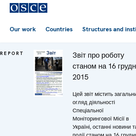
Our work
Countries
Structures and inst
REPORT
Звіт про роботу
станом на 16 груд
2015
Цей звіт містить загальн
огляд діяльності
Спеціальної
Моніторингової Місії в
Україні, останні новини т
події станом на 16 грудн