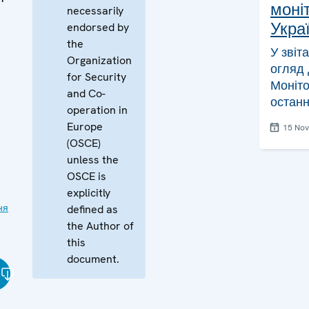
моніт
necessarily
Украї
endorsed by
the
У звіт
Organization
огляд 
for Security
Моніто
and Co-
останн
operation in
Europe
15 No
(OSCE)
unless the
OSCE is
explicitly
ня
defined as
the Author of
this
document.