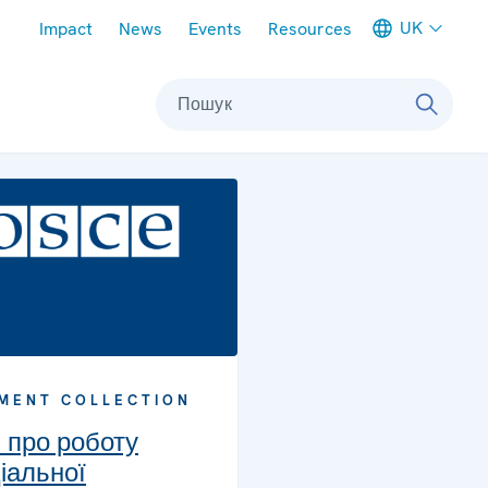
Meta navigation
UK
Impact
News
Events
Resources
Пошук
MENT COLLECTION
и про роботу
іальної