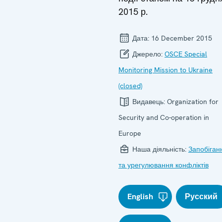
2015 р.
Дата:
16 December 2015
Джерело:
OSCE Special
Monitoring Mission to Ukraine
(closed)
Видавець:
Organization for
Security and Co-operation in
Europe
Наша діяльність:
Запобіган
та урегулювання конфліктів
English
Русский