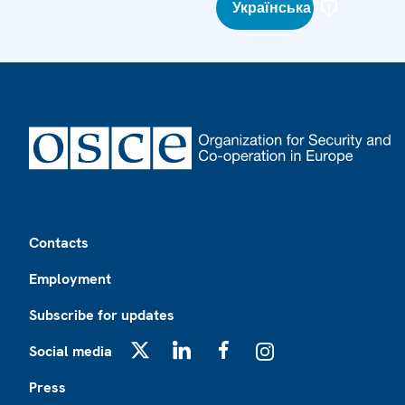
Українська
Footer
Contacts
Employment
Subscribe for updates
Social media
X
LinkedIn
Facebook
Instagram
Press