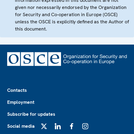
information expressed in this document are not
given nor necessarily endorsed by the Organization
for Security and Co-operation in Europe (OSCE)
unless the OSCE is explicitly defined as the Author of
this document.
Footer
Contacts
Employment
Subscribe for updates
Social media
X
LinkedIn
Facebook
Instagram