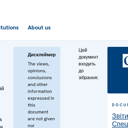
itutions
About us
Цей
Дисклеймер
документ
The views,
входить
opinions,
до
conclusions
зібрання:
and other
ий
information
expressed in
this
DOCU
document
Звіт
are not given
а
Спец
nor
ня