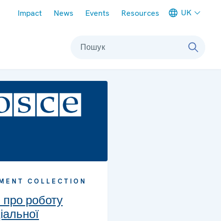
Meta navigation
UK
Impact
News
Events
Resources
Пошук
MENT COLLECTION
и про роботу
іальної