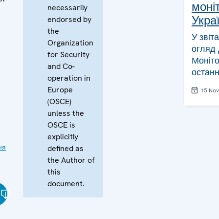
моніт
necessarily
Украї
endorsed by
the
У звіт
Organization
огляд 
for Security
Моніто
and Co-
останн
operation in
Europe
15 No
(OSCE)
unless the
OSCE is
explicitly
ня
defined as
the Author of
this
document.