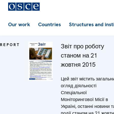
Our work
Countries
Structures and inst
REPORT
Звіт про роботу
станом на 21
жовтня 2015
Цей звіт містить загальн
огляд діяльності
Спеціальної
Моніторингової Місії в
Україні, останні новини т
події станом на 21 жовт