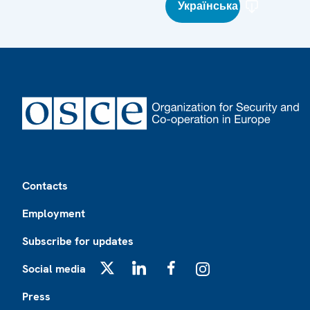
Українська
Footer
Contacts
Employment
Subscribe for updates
Social media
X
LinkedIn
Facebook
Instagram
Press