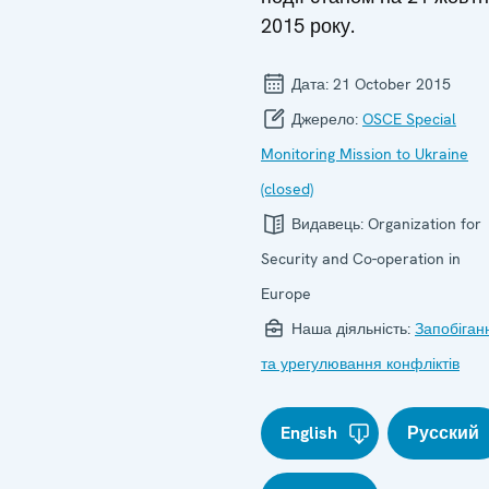
2015 року.
Дата:
21 October 2015
Джерело:
OSCE Special
Monitoring Mission to Ukraine
(closed)
Видавець:
Organization for
Security and Co-operation in
Europe
Наша діяльність:
Запобіган
та урегулювання конфліктів
English
Русский