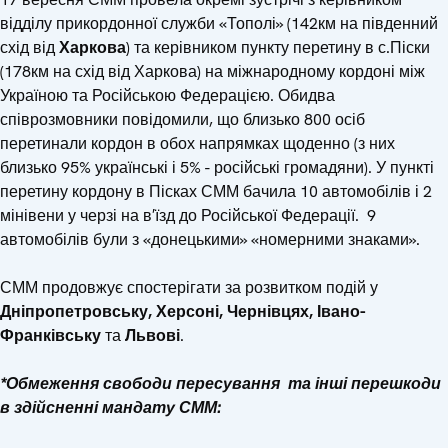
відділу прикордонної служби «Тополі» (142км на південний
схід від
Харкова
) та керівником пункту перетину в с.Піски
(178км на схід від Харкова) на міжнародному кордоні між
Україною та Російською Федерацією. Обидва
співрозмовники повідомили, що близько 800 осіб
перетинали кордон в обох напрямках щоденно (з них
близько 95% українські і 5% - російські громадяни). У пункті
перетину кордону в Пісках СММ бачила 10 автомобілів і 2
мінівени у черзі на в′їзд до Російської Федерації. 9
автомобілів були з «донецькими» «номерними знаками».
СММ продовжує спостерігати за розвитком подій у
Дніпропетровську, Херсоні, Чернівцях, Івано-
Франківську
та
Львові
.
*Обмеження свободи пересування та інші перешкоди
в здійсненні мандату СММ: