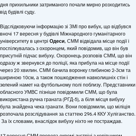
дня прихильники затриманого почали мирно розходитись
від будівлі суду.
Відслідковуючи інформацію зі ЗМІ про вибух, що відбувся
вночі 17 вересня у будівлі Міжнародного гуманітарного
університету в центрі
Одеси
, СММ відвідала місце події і
поспілкувалась з охоронцем, який повідомив, що він був
присутній підчас вибуху. Охоронець розповів СММ, що він
одразу ж звернувся до поліції, яка прибула на місце події
через 20 хвилин. СММ бачила воронку глибиною 2-3см та
шириною 10см, а також пошкодження навколишніх стін і
зелений намет на футбольному полі поблизу. Представники
обласного УМВС пізніше повідомили СММ, що була
використана ручна граната (РГД-5), а біля місця вибуху
була знайдена чека гранати. Вони повідомили, що міліція
розпочала розслідування за статтею 296.4 ККУ Хуліганство.
За їх словами, внаслідок вибуху ніхто не постраждав.
17 вересня СММ провела окремі зустрічі з керівником