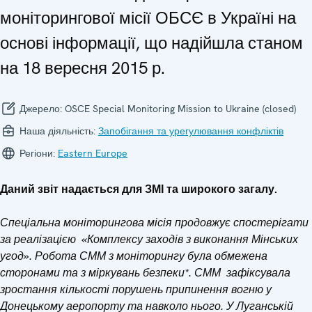
моніторингової місії ОБСЄ в Україні на
основі інформації, що надійшла станом
на 18 вересня 2015 р.
Джерело:
OSCE Special Monitoring Mission to Ukraine (closed)
Наша діяльність:
Запобігання та урегулювання конфліктів
Регіони:
Eastern Europe
Даний зв
іт надається для ЗМІ та широкого загалу.
Спеціальна моніторингова місія продовжує спостерігати
за реалізацією «Комплексу заходів з виконання Мінських
угод»
. Робота
СММ
з
моніторингу
була
обмежен
а
сторонами
та
з
міркуван
ь
безпеки*
. СММ зафіксувала
зростання кількості порушень припинення вогню у
Донецькому аеропорту та навколо нього. У Луганській