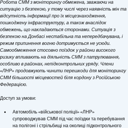
Робота СММ з моніторингу обмежена, зважаючи на
ситуацію з безпекою, у тому числі через наявність мін та
відсутність інформації про їх місцезнаходження,
пошкоджену інфраструктуру, а також внаслідок
обмежень, що накладаються сторонами. Ситуація з
безпекою на Донбасі нестабільна та непередбачувана, і
режим припинення вогню дотримується не усюди.
Самообмеження стосовно поїздок у райони високого
ризику впливають на діяльність СММ з патрулювання,
особливо в районах, непідконтрольних уряду. Члени
«ЛНР» продовжують чинити перешкоди для моніторингу
СММ більшості місцевостей біля кордону з Російською
Федерацією.
Доступ за умови:
Автомобіль «військової поліції» «ЛНР»
супроводжував СММ під час поїздки та перебування
на полігоні і стрільбищі на околиці підконтрольного