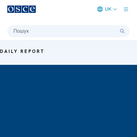
UK
Meta navigation
Пошук
DAILY REPORT