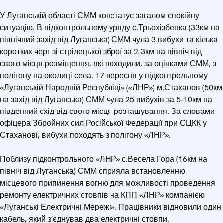
У Луганській області СММ констатує загалом спокійну
ситуацію. В підконтрольному уряду с.Трьохізбенка (33км на
північний захід від Луганська) СММ чула 3 вибухи та кілька
коротких черг зі стрілецької зброї за 2-3км на північ від
свого місця розміщення, які походили, за оцінками СММ, з
полігону на околиці села. 17 вересня у підконтрольному
«Луганській Народній Республіці» («ЛНР») м.Стаханов (50км
на захід від Луганська) СММ чула 25 вибухів за 5-10км на
південний схід від свого місця розташування. За словами
офіцера Збройних сил Російської Федерації при СЦКК у
Стаханові, вибухи походять з полігону «ЛНР».
Поблизу підконтрольного «ЛНР» с.Весела Гора (16км на
північ від Луганська) СММ сприяла встановленню
місцевого припинення вогню для можливості проведення
ремонту електричних стовпів на КПП «ЛНР» компанією
«Луганські Електричні Мережі». Працівники відновили один
кабель, який з′єднував два електричні стовпи.