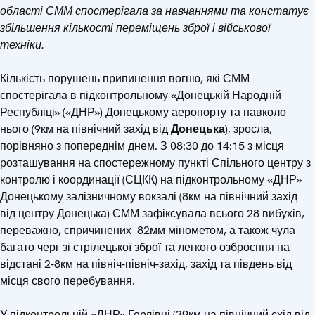
області СММ спостерігала за навчаннями та констатує
збільшення кількості переміщень зброї і військової
техніки.
Кількість порушень припинення вогню, які СММ
спостерігала в підконтрольному «Донецькій Народній
Республіці» («ДНР») Донецькому аеропорту та навколо
нього (9км на північний захід від
Донецька
), зросла,
порівняно з попереднім днем. З 08:30 до 14:15 з місця
розташування на спостережному пункті Спільного центру з
контролю і координації (СЦКК) на підконтрольному «ДНР»
Донецькому залізничному вокзалі (8км на північний захід
від центру Донецька) СММ зафіксувала всього 28 вибухів,
переважно, спричинених 82мм мінометом, а також чула
багато черг зі стрілецької зброї та легкого озброєння на
відстані 2-8км на північ-північ-захід, захід та південь від
місця свого перебування.
У підконтрольній «ДНР» Горлівці (39км на північний схід від