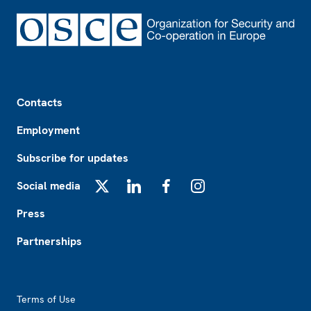
Footer
Contacts
Employment
Subscribe for updates
Social media
X
LinkedIn
Facebook
Instagram
Press
Partnerships
Footer2
Terms of Use