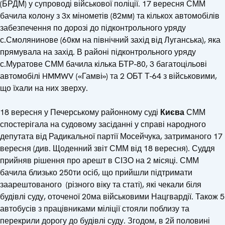
(БРДМ) у супроводі військової поліції. 17 вересня СММ
бачила колону з 3х мінометів (82мм) та кількох автомобілів
забезпечення по дорозі до підконтрольного уряду
с.Смолянинове (60км на північний захід від Луганська), яка
прямувала на захід. В районі підконтрольного уряду
с.Муратове СММ бачила кілька БТР-80, 3 багатоцільові
автомобілі HMMWV («Гамві») та 2 ОБТ Т-64 з військовими,
що їхали на них зверху.
18 вересня у Печерському районному суді
Києва
СММ
спостерігала на судовому засіданні у справі народного
депутата від Радикальної партії Мосейчука, затриманого 17
вересня (див. Щоденний звіт СММ від 18 вересня). Суддя
прийняв рішення про арешт в СІЗО на 2 місяці. СММ
бачила близько 250ти осіб, що прийшли підтримати
заарештованого (різного віку та статі), які чекали біля
будівлі суду, оточеної 20ма військовими Нацгвардії. Також 5
автобусів з працівниками міліції стояли поблизу та
перекрили дорогу до будівлі суду. Згодом, в 2й половині