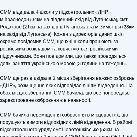
СММ відвідала 4 школи у підконтрольних «ЛНР»
м.Краснодон (34км на південний схід від Луганська), смт
Родакове (21км на захід від Луганська) та м.Зимогір′я (28км
на захід від Луганська). Кожен з директорів даних шкіл
окремо повідомив СММ, що їхні школи працюють за
російським розкладом та користуються російськими
підручниками. Вони повідомили, що також проводяться
деякі заняття українською мовою (3 години на тиждень).
СММ ще раз відвідала 2 місця зберігання важких озброєнь
«ДНР», розміщення яких відповідає лініям відведення. На
обох місцях зберігання СММ бачила, що все попередньо
зареєстроване озброєння є в наявності.
СММ бачила переміщення озброєння в місцевостях, що
порушують вимоги відповідних ліній відведення. В районі
підконтрольного уряду смт Новотошківське (53км на
північний захід від Луганська) СММ бачила один ОБТ Т-64,