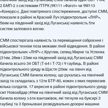
2 БМП-2 з системами ПТРК (9К111 «Фагот» чи 9М113
«Конкурс»). Дані повітряного спостереження, доступні СММ,
показали в районі м.Красний Луч (підконтрольне «ЛНР»,
56км на південний захід від Луганська) наявність 5ти
систем залпового вогню.
СММ спостерігала наявність та переміщення озброєння і
військової техніки поза межами ліній відведення. В районі
підконтрольних «ЛНР» с.Круглик, селищ Мирне та Успенка
(31км, 28км і 23км на південний захід від Луганська) СММ
бачила всього 34 ОБТ (Т-64 і Т-72) і 9 гаубиць. В районі
підконтрольного уряду м.Щастя (20км на північ від
Луганська) СММ бачила колону, що рухалась на північний
захід та складалась з 12ти БТР-80, кожен з яких перевозив
кілька солдатів. 17 вересня в районі підконтрольного уряду
смт Новоайдар (49км на північний захід від Луганська) СММ
бачила колону з 6ти вантажівок, які тягнули на буксирі 3
гаубиці та 3 броньовані розвідувально-дозорні машини