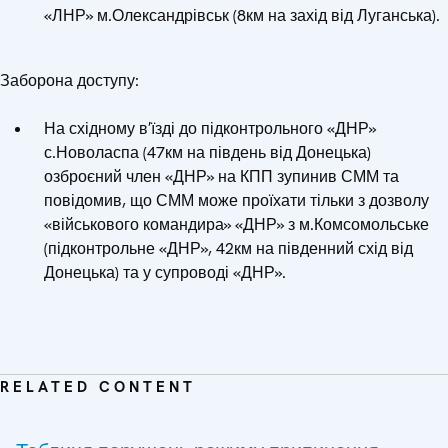
«ЛНР» м.Олександрівськ (8км на захід від Луганська).
Заборона доступу:
На східному в′їзді до підконтрольного «ДНР»
с.Новоласпа (47км на південь від Донецька)
озброєний член «ДНР» на КПП зупинив СММ та
повідомив, що СММ може проїхати тільки з дозволу
«військового командира» «ДНР» з м.Комсомольське
(підконтрольне «ДНР», 42км на південний схід від
Донецька) та у супроводі «ДНР».
RELATED CONTENT