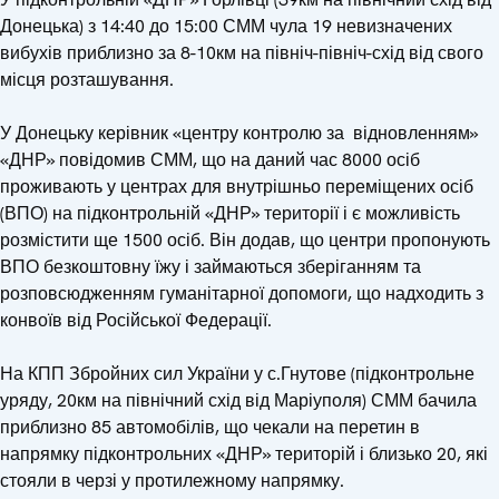
Донецька) з 14:40 до 15:00 СММ чула 19 невизначених
вибухів приблизно за 8-10км на північ-північ-схід від свого
місця розташування.
У Донецьку керівник «центру контролю за відновленням»
«ДНР» повідомив СММ, що на даний час 8000 осіб
проживають у центрах для внутрішньо переміщених осіб
(ВПО) на підконтрольній «ДНР» території і є можливість
розмістити ще 1500 осіб. Він додав, що центри пропонують
ВПО безкоштовну їжу і займаються зберіганням та
розповсюдженням гуманітарної допомоги, що надходить з
конвоїв від Російської Федерації.
На КПП Збройних сил України у с.Гнутове (підконтрольне
уряду, 20км на північний схід від Маріуполя) СММ бачила
приблизно 85 автомобілів, що чекали на перетин в
напрямку підконтрольних «ДНР» територій і близько 20, які
стояли в черзі у протилежному напрямку.