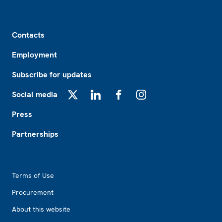
Footer
Contacts
Employment
Subscribe for updates
Social media
X
LinkedIn
Facebook
Instagram
Press
Partnerships
Footer2
Terms of Use
Procurement
About this website