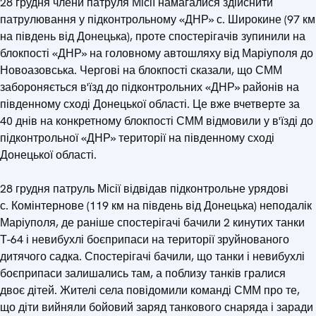
28 грудня члени патруля Місії намагалися здійснити
патрулювання у підконтрольному «ДНР» с. Широкине (97 км
на південь від Донецька), проте спостерігачів зупинили на
блокпості «ДНР» на головному автошляху від Маріуполя до
Новоазовська. Чергові на блокпості сказали, що СММ
забороняється в'їзд до підконтрольних «ДНР» районів на
південному сході Донецької області. Це вже вчетверте за
40 днів на конкретному блокпості СММ відмовили у в'їзді до
підконтрольної «ДНР» території на південному сході
Донецької області.
28 грудня патруль Місії відвідав підконтрольне урядові
с. Комінтернове (119 км на південь від Донецька) неподалік
Маріуполя, де раніше спостерігачі бачили 2 кинутих танки
Т-64 і невибухлі боєприпаси на території зруйнованого
дитячого садка. Спостерігачі бачили, що танки і невибухлі
боєприпаси залишались там, а поблизу танків гралися
двоє дітей. Жителі села повідомили команді СММ про те,
що діти вийняли бойовий заряд танкового снаряда і заради