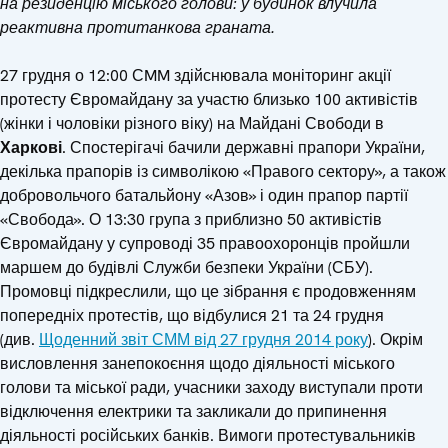
на резиденцію міського голови: у будинок влучила
реактивна протитанкова граната.
27 грудня о 12:00 СMM здійснювала моніторинг акції
протесту Євромайдану за участю близько 100 активістів
(жінки і чоловіки різного віку) на Майдані Свободи в
Харкові
. Спостерігачі бачили державні прапори України,
декілька прапорів із символікою «Правого сектору», а також
добровольчого батальйону «Азов» і один прапор партії
«Свобода». О 13:30 група з приблизно 50 активістів
Євромайдану у супроводі 35 правоохоронців пройшли
маршем до будівлі Служби безпеки України (СБУ).
Промовці підкреслили, що це зібрання є продовженням
попередніх протестів, що відбулися 21 та 24 грудня
(див.
Щоденний звіт СММ від 27 грудня 2014 року
). Окрім
висловлення занепокоєння щодо діяльності міського
голови та міської ради, учасники заходу виступали проти
відключення електрики та закликали до припинення
діяльності російських банків. Вимоги протестувальників