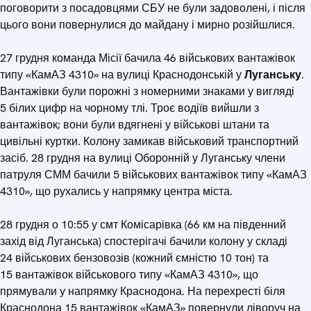
поговорити з посадовцями СБУ не були задоволені, і після
цього вони повернулися до майдану і мирно розійшлися.
27 грудня команда Місії бачила 46 військових вантажівок
типу «КамАЗ 4310» на вулиці Краснодонській у
Луганську
.
Вантажівки були порожні з номерними знаками у вигляді
5 білих цифр на чорному тлі. Троє водіїв вийшли з
вантажівок; вони були вдягнені у військові штани та
цивільні куртки. Колону замикав військовий транспортний
засіб. 28 грудня на вулиці Оборонній у Луганську члени
патруля СММ бачили 5 військових вантажівок типу «КамАЗ
4310», що рухались у напрямку центра міста.
28 грудня о 10:55 у смт Комісарівка (66 км на південний
захід від Луганська) спостерігачі бачили колону у складі
24 військових бензовозів (кожний ємністю 10 тон) та
15 вантажівок військового типу «КамАЗ 4310», що
прямували у напрямку Краснодона. На перехресті біля
Краснодона 15 вантажівок «КамАЗ» повернули ліворуч на