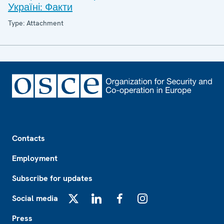
Україні: Факти
Type: Attachment
Footer
Contacts
Employment
Subscribe for updates
Social media
X
LinkedIn
Facebook
Instagram
Press