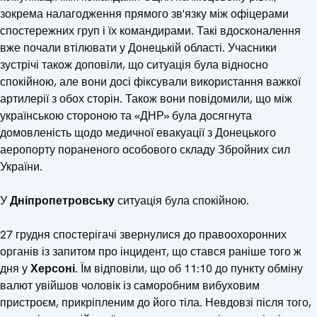
зокрема налагодження прямого зв'язку між офіцерами
спостережних груп і їх командирами. Такі вдосконалення
вже почали втілювати у Донецькій області. Учасники
зустрічі також доповіли, що ситуація була відносно
спокійною, але вони досі фіксували використання важкої
артилерії з обох сторін. Також вони повідомили, що між
українською стороною та «ДНР» була досягнута
домовленість щодо медичної евакуації з Донецького
аеропорту пораненого особового складу Збройних сил
України.
У
Дніпропетровську
ситуація була спокійною.
27 грудня спостерігачі звернулися до правоохоронних
органів із запитом про інцидент, що стався раніше того ж
дня у
Херсоні
. Їм відповіли, що об 11:10 до пункту обміну
валют увійшов чоловік із саморобним вибуховим
пристроєм, прикріпленим до його тіла. Невдовзі після того,