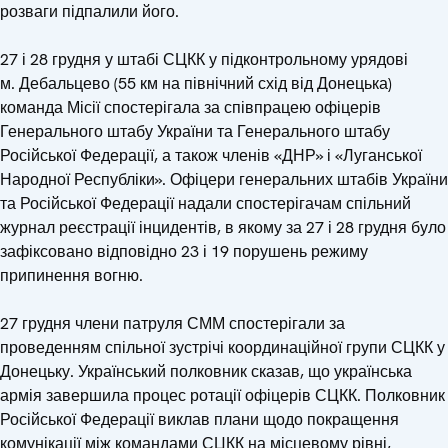
розваги підпалили його.
27 і 28 грудня у штабі СЦКК у підконтрольному урядові
м. Дебальцево (55 км на північний схід від Донецька)
команда Місії спостерігала за співпрацею офіцерів
Генерального штабу України та Генерального штабу
Російської Федерації, а також членів «ДНР» і «Луганської
Народної Республіки». Офіцери генеральних штабів України
та Російської Федерації надали спостерігачам спільний
журнал реєстрації інцидентів, в якому за 27 і 28 грудня було
зафіксовано відповідно 23 і 19 порушень режиму
припинення вогню.
27 грудня члени патруля СММ спостерігали за
проведенням спільної зустрічі координаційної групи СЦКК у
Донецьку. Український полковник сказав, що українська
армія завершила процес ротації офіцерів СЦКК. Полковник
Російської Федерації виклав плани щодо покращення
комунікації між командами СЦКК на місцевому рівні,