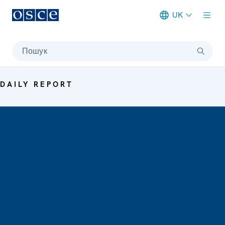
UK
Meta navigation
Пошук
DAILY REPORT