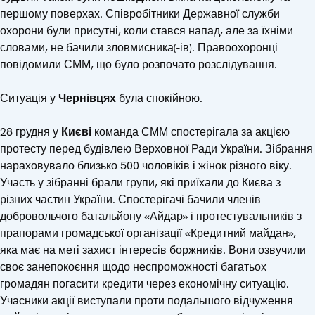
першому поверхах. Співробітники Державної служби
охорони були присутні, коли стався напад, але за їхніми
словами, не бачили зловмисника(-ів). Правоохоронці
повідомили СММ, що було розпочато розслідування.
Ситуація у
Чернівцях
була спокійною.
28 грудня у
Києві
команда СММ спостерігала за акцією
протесту перед будівлею Верховної Ради України. Зібрання
нараховувало близько 500 чоловіків і жінок різного віку.
Участь у зібранні брали групи, які приїхали до Києва з
різних частин України. Спостерігачі бачили членів
добровольчого батальйону «Айдар» і протестувальників з
прапорами громадської організації «Кредитний майдан»,
яка має на меті захист інтересів боржників. Вони озвучили
своє занепокоєння щодо неспроможності багатьох
громадян погасити кредити через економічну ситуацію.
Учасники акції виступали проти подальшого відчуження