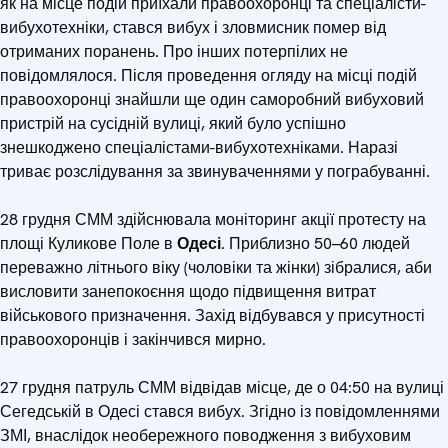
як на місце подій приїхали правоохоронці та спеціалісти-
вибухотехніки, стався вибух і зловмисник помер від
отриманих поранень. Про інших потерпілих не
повідомлялося. Після проведення огляду на місці подій
правоохоронці знайшли ще один саморобний вибуховий
пристрій на сусідній вулиці, який було успішно
знешкоджено спеціалістами-вибухотехніками. Наразі
триває розслідування за звинуваченнями у пограбуванні.
28 грудня СММ здійснювала моніторинг акції протесту на
площі Куликове Поле в
Одесі
. Приблизно 50–60 людей
переважно літнього віку (чоловіки та жінки) зібралися, аби
висловити занепокоєння щодо підвищення витрат
військового призначення. Захід відбувався у присутності
правоохоронців і закінчився мирно.
27 грудня патруль СММ відвідав місце, де о 04:50 на вулиці
Сегедській в Одесі стався вибух. Згідно із повідомленнями
ЗМІ, внаслідок необережного поводження з вибуховим