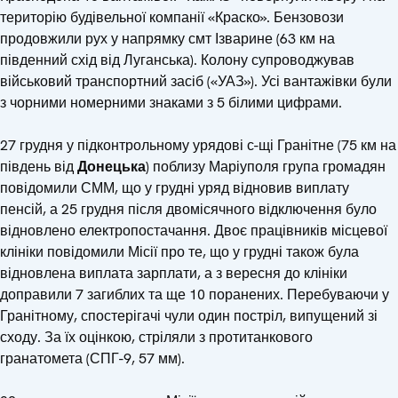
територію будівельної компанії «Краско». Бензовози
продовжили рух у напрямку смт Ізварине (63 км на
південний схід від Луганська). Колону супроводжував
військовий транспортний засіб («УАЗ»). Усі вантажівки були
з чорними номерними знаками з 5 білими цифрами.
27 грудня у підконтрольному урядові с-щі Гранітне (75 км на
південь від
Донецька
) поблизу Маріуполя група громадян
повідомили СММ, що у грудні уряд відновив виплату
пенсій, а 25 грудня після двомісячного відключення було
відновлено електропостачання. Двоє працівників місцевої
клініки повідомили Місії про те, що у грудні також була
відновлена виплата зарплати, а з вересня до клініки
доправили 7 загиблих та ще 10 поранених. Перебуваючи у
Гранітному, спостерігачі чули один постріл, випущений зі
сходу. За їх оцінкою, стріляли з протитанкового
гранатомета (СПГ-9, 57 мм).