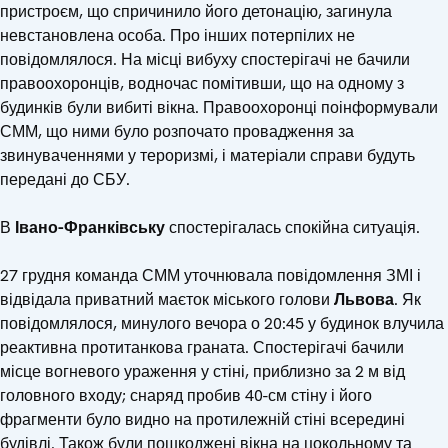
пристроєм, що спричинило його детонацію, загинула
невстановлена особа. Про інших потерпілих не
повідомлялося. На місці вибуху спостерігачі не бачили
правоохоронців, водночас помітивши, що на одному з
будинків були вибиті вікна. Правоохоронці поінформували
СММ, що ними було розпочато провадження за
звинуваченнями у тероризмі, і матеріали справи будуть
передані до СБУ.
В
Івано-Франківську
спостерігалась спокійна ситуація.
27 грудня команда СММ уточнювала повідомлення ЗМІ і
відвідала приватний маєток міського голови
Львова
. Як
повідомлялося, минулого вечора о 20:45 у будинок влучила
реактивна протитанкова граната. Спостерігачі бачили
місце вогневого ураження у стіні, приблизно за 2 м від
головного входу; снаряд пробив 40-см стіну і його
фрагменти було видно на протилежній стіні всередині
будівлі. Також були пошкоджені вікна на цокольному та