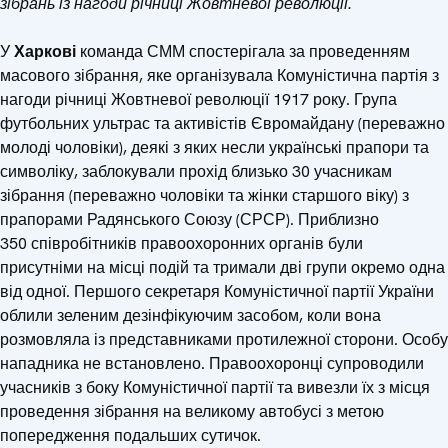
зібрань із нагоди річниці Жовтневої революції.
У
Харкові
команда СММ спостерігала за проведенням
масового зібрання, яке організувала Комуністична партія з
нагоди річниці Жовтневої революції 1917 року. Група
футбольних ультрас та активістів Євромайдану (переважно
молоді чоловіки), деякі з яких несли українські прапори та
символіку, заблокували прохід близько 30 учасникам
зібрання (переважно чоловіки та жінки старшого віку) з
прапорами Радянського Союзу (СРСР). Приблизно
350 співробітників правоохоронних органів були
присутніми на місці подій та тримали дві групи окремо одна
від одної. Першого секретаря Комуністичної партії України
облили зеленим дезінфікуючим засобом, коли вона
розмовляла із представниками протилежної сторони. Особу
нападника не встановлено. Правоохоронці супроводили
учасників з боку Комуністичної партії та вивезли їх з місця
проведення зібрання на великому автобусі з метою
попередження подальших сутичок.