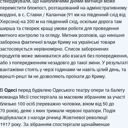
стверджували, що найближчими днями митниця може
перемістити блокпост, розташований на адміністративному
кордоні, в с. Ставки / Каланчак (91 км на південний схід від
Херсона) на 200 м на південний схід, оскільки дорога там
ширша та створює кращі умови роботи для проведення
митного контролю та огляду. Митник розповів, що нинішня
заборона фактичної влади Криму на українські товари
застосовується нерівномірно. Список заборонених
продуктів може змінюватися або взагалі без попередження,
або з попередженням незадовго до такої зміни. У результаті
вантажівки стоять у черзі годинами чи навіть цілий день, та
врешті-решт їм не дозволяють проїхати до Криму.
В
Одесі
перед будівлею Одеського театру опери та балету
команда Місії спостерігала за масовим зібранням за участі
близько 100 осіб (переважно чоловіки, віком від 50 до
70 років), деякі з яких тримали червоні прапори. Подія
відбувалася з нагоди річниці Жовтневої революції
1917 року. За зібранням спостерігали щонайменше