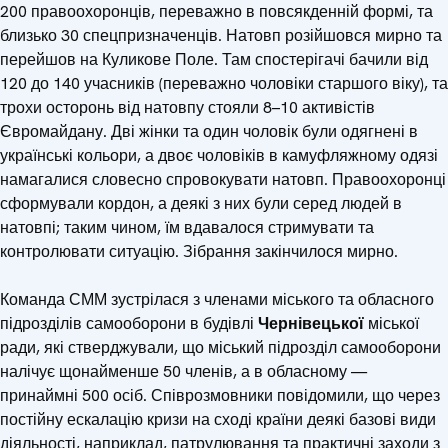
200 правоохоронців, переважно в повсякденній формі, та
близько 30 спецпризначенців. Натовп розійшовся мирно та
перейшов на Куликове Поле. Там спостерігачі бачили від
120 до 140 учасників (переважно чоловіки старшого віку), та
трохи осторонь від натовпу стояли 8–10 активістів
Євромайдану. Дві жінки та один чоловік були одягнені в
українські кольори, а двоє чоловіків в камуфляжному одязі
намагалися словесно спровокувати натовп. Правоохоронці
сформували кордон, а деякі з них були серед людей в
натовпі; таким чином, їм вдавалося стримувати та
контролювати ситуацію. Зібрання закінчилося мирно.
Команда СММ зустрілася з членами міського та обласного
підрозділів самооборони в будівлі
Чернівецької
міської
ради, які стверджували, що міський підрозділ самооборони
налічує щонайменше 50 членів, а в обласному —
принаймні 500 осіб. Співрозмовники повідомили, що через
постійну ескалацію кризи на сході країни деякі базові види
діяльності, наприклад, патрулювання та практичні заходи з