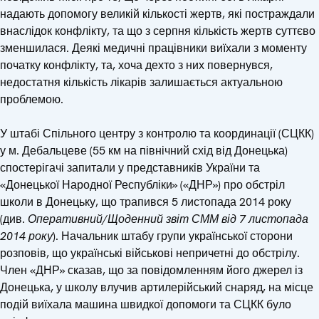
надають допомогу великій кількості жертв, які постраждали
внаслідок конфлікту, та що з серпня кількість жертв суттєво
зменшилася. Деякі медичні працівники виїхали з моменту
початку конфлікту, та, хоча дехто з них повернувся,
недостатня кількість лікарів залишається актуальною
проблемою.
У штабі Спільного центру з контролю та координації (СЦКК)
у м. Дебальцеве (55 км на північний схід від Донецька)
спостерігачі запитали у представників України та
«Донецької Народної Республіки» («ДНР») про обстріл
школи в Донецьку, що трапився 5 листопада 2014 року
(див.
Оперативний/Щоденний звіт СММ від 7 листопада
2014 року
). Начальник штабу групи української сторони
розповів, що українські військові непричетні до обстрілу.
Член «ДНР» сказав, що за повідомленням його джерел із
Донецька, у школу влучив артилерійський снаряд, на місце
подій виїхала машина швидкої допомоги та СЦКК було