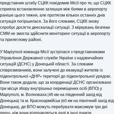
представник штабу СЦКК повідомив Місії про те, що СЦКК
сприяла встановленню затишшя між боями в аеропорту
раніше цього тижня, але протягом кількох останніх днів
ситуація погіршилася. За його словами, СЦКК знову
спробує досягти деескалації ситуації. З міркувань безпеки
СММ не змогла здійснити моніторинг ситуації в аеропорту
та прилеглому районі.
У Маріуполі команда Місії зустрілася з представниками
Управління Державної служби України з надзвичайних
ситуацій (ДСНС) у Донецькій області. За словами
співрозмовників, вони залучені до евакуації жителів із
підконтрольної «ДНР» території до підконтрольної урядові.
Вони також додали, що за координації ДСНС організовано
три місця збору внутрішньо переміщених осіб (ВПО) у
Маріуполі, м. Волноваха (45 км на південний захід від
Донецька) та м. Красноармійськ (60 км на північний захід від
Донецька), де ВПО можуть перебувати максимум три дні
перш, ніж вони відправляться далі в інші пункти