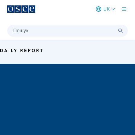
UK
Meta navigation
Пошук
DAILY REPORT