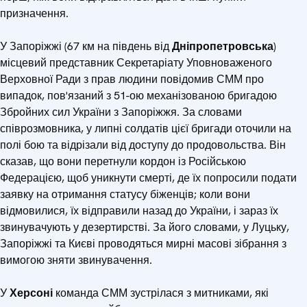
призначення.
У Запоріжжі (67 км на південь від
Дніпропетровська
)
місцевий представник Секретаріату Уповноваженого
Верховної Ради з прав людини повідомив СММ про
випадок, пов'язаний з 51-ою механізованою бригадою
Збройних сил України з Запоріжжя. За словами
співрозмовника, у липні солдатів цієї бригади оточили на
полі бою та відрізали від доступу до продовольства. Він
сказав, що вони перетнули кордон із Російською
Федерацією, щоб уникнути смерті, де їх попросили подати
заявку на отримання статусу біженців; коли вони
відмовилися, їх відправили назад до України, і зараз їх
звинувачують у дезертирстві. За його словами, у Луцьку,
Запоріжжі та Києві проводяться мирні масові зібрання з
вимогою зняти звинувачення.
У
Херсоні
команда
СММ зустрілася з митниками, які