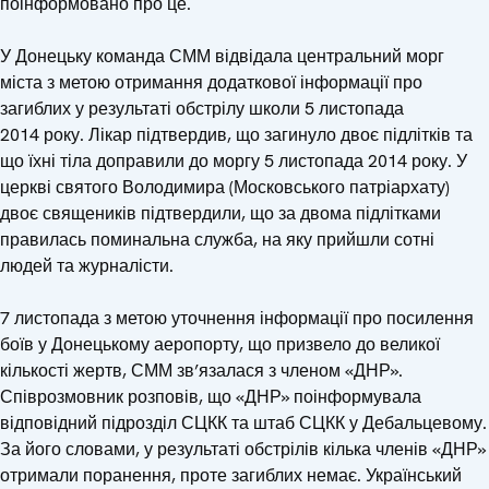
поінформовано про це.
У Донецьку команда СММ відвідала центральний морг
міста з метою отримання додаткової інформації про
загиблих у результаті обстрілу школи 5 листопада
2014 року. Лікар підтвердив, що загинуло двоє підлітків та
що їхні тіла доправили до моргу 5 листопада 2014 року. У
церкві святого Володимира (Московського патріархату)
двоє священиків підтвердили, що за двома підлітками
правилась поминальна служба, на яку прийшли сотні
людей та журналісти.
7 листопада з метою уточнення інформації про посилення
боїв у Донецькому аеропорту, що призвело до великої
кількості жертв, СММ зв’язалася з членом «ДНР».
Співрозмовник розповів, що «ДНР» поінформувала
відповідний підрозділ СЦКК та штаб СЦКК у Дебальцевому.
За його словами, у результаті обстрілів кілька членів «ДНР»
отримали поранення, проте загиблих немає. Український