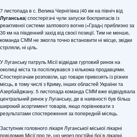
7 листопада в с. Велика Чернігівка (40 км на північ від
Луганська
) спостерігачі чули запуски боєприпасів із
реактивної системи залпового вогню («Град») приблизно за
30 км на південний захід від своєї позиції. Тим не менше,
команда СММ не змогла точно встановити ні місце, звідки
стріляли, ні ціль.
У Луганську патруль Місії відвідав гуртовий ринок на
околиці міста та поспілкувався з кількома продавцями.
Спостерігачам розповіли, що товари привозять із різних
місць, в тому числі з Криму, інших областей України та
Азербайджану. 5 листопада команда СММ вже відвідувала
центральний ринок у Луганську, де в наявності був більш
широкий асортимент товарів, якщо порівнювати з
результатами спостереження за попередній місяць.
Заступник головного лікаря Луганської міської лікарні
повідомив Місії про те, що через постійні бої в лікарні