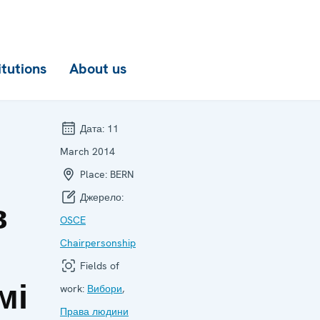
itutions
About us
Дата:
11
March 2014
Place:
BERN
Джерело:
в
OSCE
Chairpersonship
Fields of
мі
work:
Вибори
,
Права людини