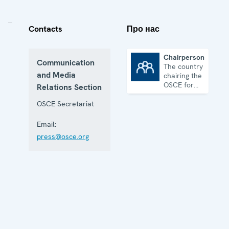
Contacts
Про нас
Chairpersonship
Communication
The country
Chairpersonship
and Media
chairing the
OSCE for
Relations Section
one year
OSCE Secretariat
Email:
press@osce.org