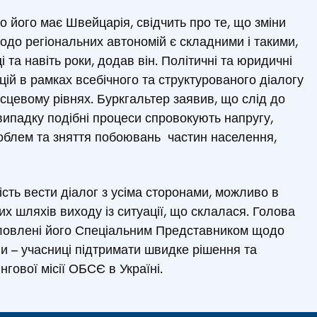
 його має Швейцарія, свідчить про те, що зміни
одо регіональних автономій є складними і такими,
і та навіть роки, додав він. Політичні та юридичні
цій в рамках всебічного та структурованого діалогу
сцевому рівнях. Буркгальтер заявив, що слід до
випадку подібні процеси спровокують напругу,
роблем та зняття побоювань частин населення,
ть вести діалог з усіма сторонами, можливо в
х шляхів виходу із ситуації, що склалася. Голова
словлені його Спеціальним Представником щодо
їни – учасниці підтримати швидке рішення та
гової місії ОБСЄ в Україні.