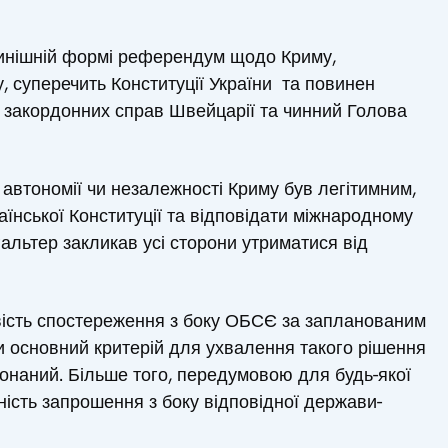
 нинішній формі референдум щодо Криму,
, суперечить Конституції України та повинен
р закордонних справ Швейцарії та чинний Голова
 автономії чи незалежності Криму був легітимним,
аїнської Конституції та відповідати міжнародному
кгальтер закликав усі сторони утриматися від
сть спостереження з боку ОБСЄ за запланованим
и основний критерій для ухвалення такого рішення
виконаний. Більше того, передумовою для будь-якої
ність запрошення з боку відповідної держави-