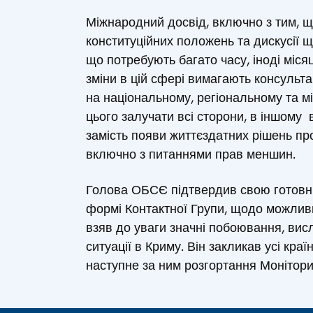
Міжнародний досвід, включно з тим, що
конституційних положень та дискусії щ
що потребують багато часу, іноді місяц
зміни в цій сфері вимагають консульта
на національному, регіональному та мі
цього залучати всі сторони, в іншому 
замість появи життєздатних рішень п
включно з питаннями прав меншин.
Голова ОБСЄ підтвердив свою готовніс
формі Контактної Групи, щодо можливи
взяв до уваги значні побоювання, ви
ситуації в Криму. Він закликав усі кра
наступне за ним розгортання Моніторин