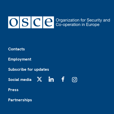
Footer
Contacts
Employment
Subscribe for updates
Social media
X
LinkedIn
Facebook
Instagram
Press
Partnerships