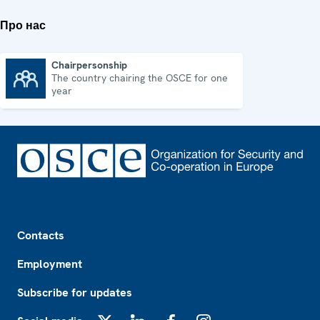
Про нас
Chairpersonship
The country chairing the OSCE for one
Chairpersonship
year
Footer
Contacts
Employment
Subscribe for updates