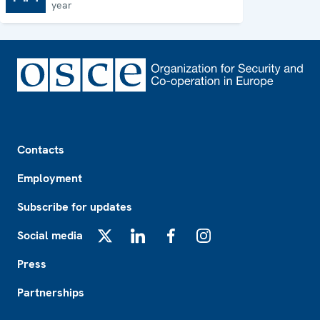
year
Footer
Contacts
Employment
Subscribe for updates
Social media
X
LinkedIn
Facebook
Instagram
Press
Partnerships