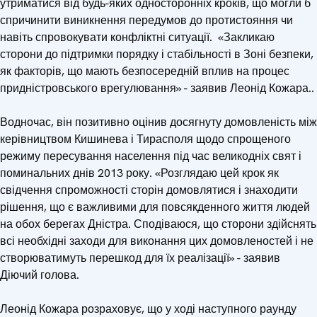
утриматися від будь-яких односторонніх кроків, що могли б
спричинити виникнення передумов до протистояння чи
навіть спровокувати конфліктні ситуації. «Закликаю
сторони до підтримки порядку і стабільності в Зоні безпеки,
як факторів, що мають безпосередній вплив на процес
придністровського врегулювання» - заявив Леонід Кожара..
Водночас, він позитивно оцінив досягнуту домовленість між
керівництвом Кишинева і Тирасполя щодо спрощеного
режиму пересування населення під час великодніх свят і
поминальних днів 2013 року. «Розглядаю цей крок як
свідчення спроможності сторін домовлятися і знаходити
рішення, що є важливими для повсякденного життя людей
на обох берегах Дністра. Сподіваюся, що сторони здійснять
всі необхідні заходи для виконання цих домовленостей і не
створюватимуть перешкод для їх реалізації» - заявив
Діючий голова.
Леонід Кожара розраховує, що у ході наступного раунду