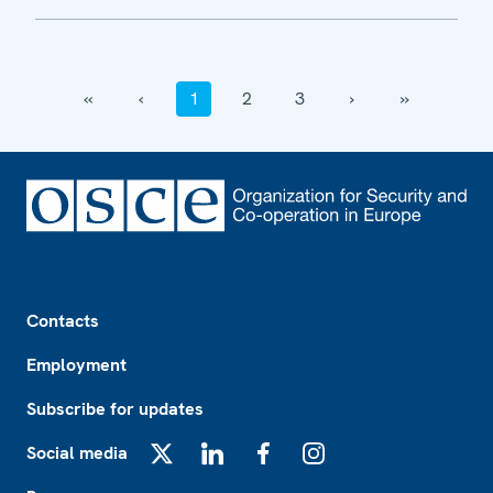
‹‹
‹
1
2
3
›
››
Footer
Contacts
Employment
Subscribe for updates
Social media
X
LinkedIn
Facebook
Instagram