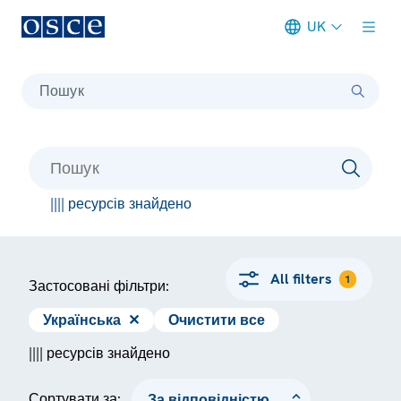
UK
Meta navigation
Пошук
|||| ресурсів знайдено
All filters
1
Застосовані фільтри:
Українська
✕
Очистити все
|||| ресурсів знайдено
Сортувати за: