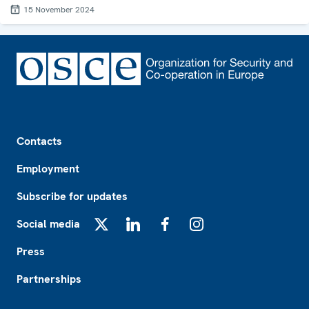
15 November 2024
Footer
Contacts
Employment
Subscribe for updates
Social media
X
LinkedIn
Facebook
Instagram
Press
Partnerships