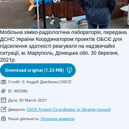
Мобільна хіміко-радіологічна лабораторія, передана
ДСНС України Координатором проектів ОБСЄ для
підсилення здатності реагувати на надзвичайні
ситуації, м. Маріуполь, Донецька обл. 30 березня,
2021р.
Download original (1.23 MB)
Credit:
© Андрій Дзюбенко/ОБСЄ
ID:
482586
Дата:
30 March 2021
Джерело:
OSCE Project Co-ordinator in Ukraine (closed)
Наша діяльність:
Охорона довкілля