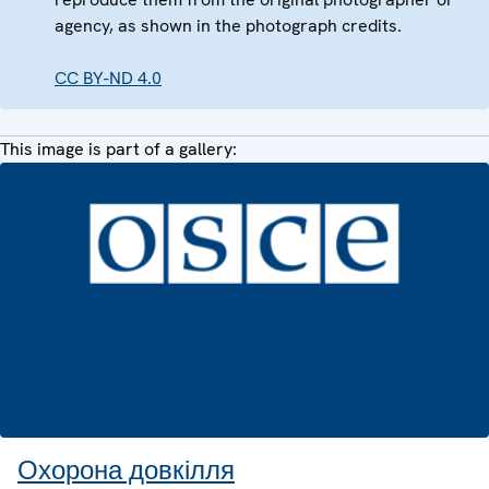
agency, as shown in the photograph credits.
CC BY-ND 4.0
This image is part of a gallery:
Охорона довкілля