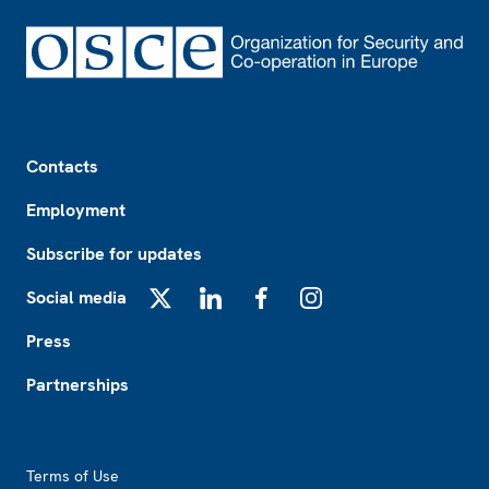
Footer
Contacts
Employment
Subscribe for updates
Social media
X
LinkedIn
Facebook
Instagram
Press
Partnerships
Footer2
Terms of Use