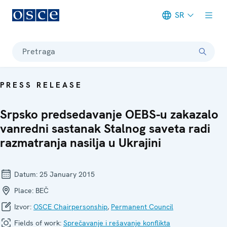
SR
Meta navigation
Pretraga
PRESS RELEASE
Srpsko predsedavanje OEBS-u zakazalo
vanredni sastanak Stalnog saveta radi
razmatranja nasilja u Ukrajini
Datum:
25 January 2015
Place:
BEČ
Izvor:
OSCE Chairpersonship
,
Permanent Council
Fields of work:
Sprečavanje i rešavanje konflikta