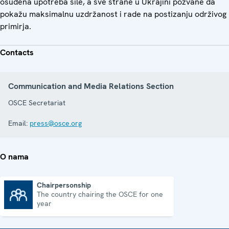
osuđena upotreba sile, a sve strane u Ukrajini pozvane da
pokažu maksimalnu uzdržanost i rade na postizanju održivog
primirja.
Contacts
Communication and Media Relations Section
OSCE Secretariat
Email:
press@osce.org
O nama
Chairpersonship
The country chairing the OSCE for one
Chairpersonship
year