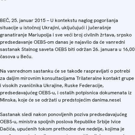
BEČ, 25. januar 2015 – U kontekstu naglog pogoršanja
situacije u istočnoj Ukrajini, uključujući i jučerašnje
granatiranje Mariupolja i sve veći broj civilnih žrtava, srpsko
predsedavanje OEBS-om danas je najavilo da će vanredni
sastanak Stalnog saveta OEBS biti održan 26. januara u 16,00
časova u Beču.
Na vanrednom sastanku će se takođe raspravljati o potrebi
za daljim mirovnim konsultacijama Trilateralne kontakt grupe
i visokih zvaničnika Ukrajine, Ruske Federacije,
predsedavajućeg OEBS-u, i ostalih potpisnica dokumenata iz
Minska, koje će se održati u predstojećim danima.nesel
Sastanak sledi nakon ponovljenih poziva predsedavajućeg
OEBS-u, ministra spoljnih poslova Republike Srbije Ivice
Dačića, upućenih tokom prethodne dve nedelje, kojima je