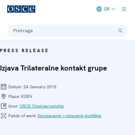
SR
Meta navigation
Pretraga
PRESS RELEASE
Izjava Trilateralne kontakt grupe
Datum:
24 January 2015
Place:
KIJEV
Izvor:
OSCE Chairpersonship
Fields of work:
Sprečavanje i rešavanje konflikta