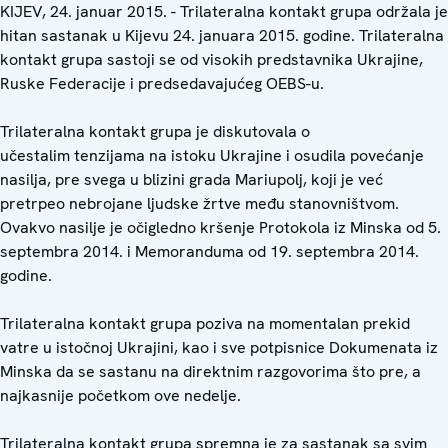
KIJEV, 24. januar 2015. - Trilateralna kontakt grupa održala je
hitan sastanak u Kijevu 24. januara 2015. godine. Trilateralna
kontakt grupa sastoji se od visokih predstavnika Ukrajine,
Ruske Federacije i predsedavajućeg OEBS-u.
Trilateralna kontakt grupa je diskutovala o
učestalim tenzijama na istoku Ukrajine i osudila povećanje
nasilja, pre svega u blizini grada Mariupolj, koji je već
pretrpeo nebrojane ljudske žrtve među stanovništvom.
Ovakvo nasilje je očigledno kršenje Protokola iz Minska od 5.
septembra 2014. i Memoranduma od 19. septembra 2014.
godine.
Trilateralna kontakt grupa poziva na momentalan prekid
vatre u istočnoj Ukrajini, kao i sve potpisnice Dokumenata iz
Minska da se sastanu na direktnim razgovorima što pre, a
najkasnije početkom ove nedelje.
Trilateralna kontakt grupa spremna je za sastanak sa svim