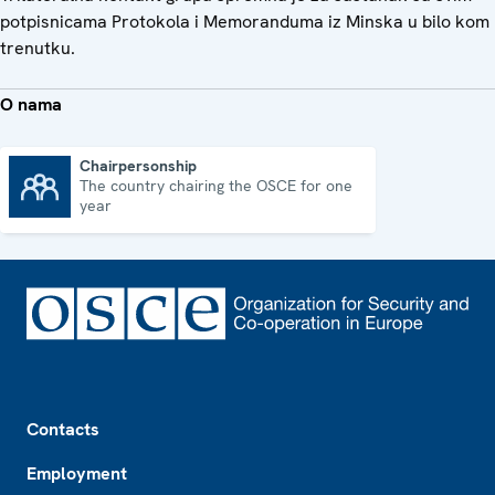
potpisnicama Protokola i Memoranduma iz Minska u bilo kom
trenutku.
O nama
Chairpersonship
The country chairing the OSCE for one
Chairpersonship
year
Footer
Contacts
Employment