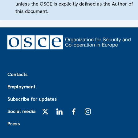
unless the OSCE is explicitly defined as the Author of
this document.
Footer
Contacts
Employment
Subscribe for updates
Social media
X
LinkedIn
Facebook
Instagram
Press