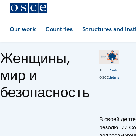
Our work
Countries
Structures and inst
Женщины,
мир и
©
Photo
OSCE
details
безопасность
В своей деят
резолюции Со
вопросам жен