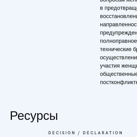
в предотвращ
восстановлен
направленност
предупрежден
полноправное
технические б
осуществлени
участия женщи
общественные
постконфликт
Ресурсы
DECISION / DECLARATION