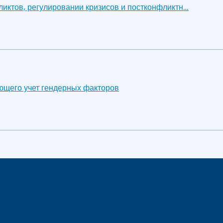
иктов, регулировании кризисов и постконфликтн…
ющего учет гендерных факторов