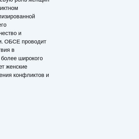
ликтном
лизированной
его
чество и
и. ОБСЕ проводит
твия в
 более широкого
ет женские
ения конфликтов и