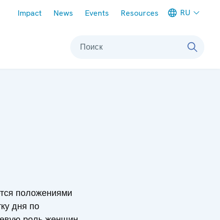
Meta navigation
RU
Impact
News
Events
Resources
Поиск
ется положениями
ку дня по
чевую роль женщин