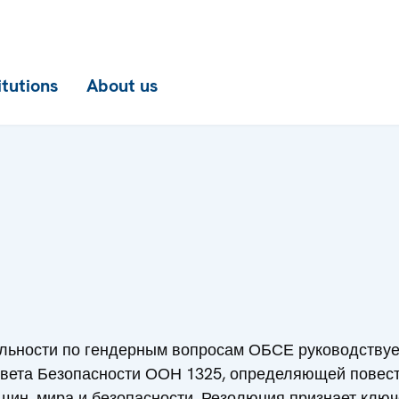
itutions
About us
ельности по гендерным вопросам ОБСЕ руководству
вета Безопасности ООН 1325, определяющей повест
щин, мира и безопасности. Резолюция признает клю