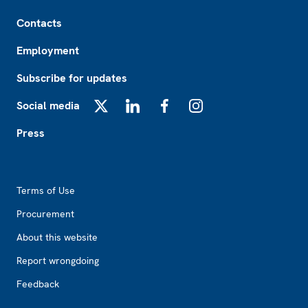
Footer
Contacts
Employment
Subscribe for updates
Social media
X
LinkedIn
Facebook
Instagram
Press
Footer2
Terms of Use
Procurement
About this website
Report wrongdoing
Feedback