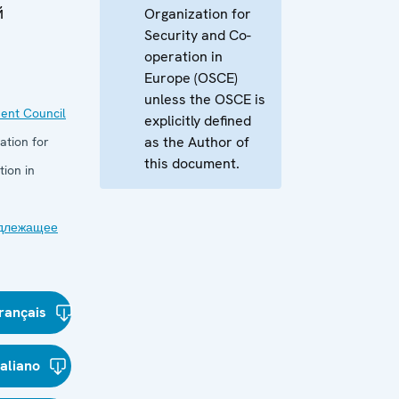
й
Organization for
Security and Co-
operation in
Europe (OSCE)
unless the OSCE is
ent Council
explicitly defined
as the Author of
ation for
this document.
ion in
длежащее
rançais
taliano