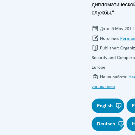
дипломатическо
службы."
Дата:
5 May 2011
Источник:
Perman
Publisher:
Organiz
Security and Co-operat
Europe
Наша работа:
На
управление
English
F
Deutsch
I