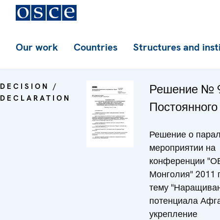
Our work
Countries
Structures and inst
DECISION /
Решение № 
DECLARATION
Постоянного
Решение о пара
мероприятии на
конференции "О
Монголия" 2011 
тему "Наращива
потенциала Афга
укрепление