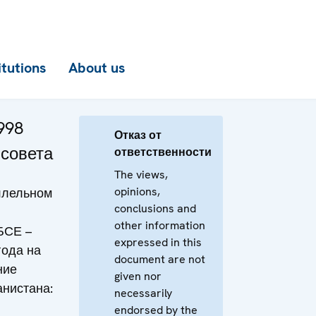
itutions
About us
998
Отказ от
 совета
ответственности
The views,
opinions,
ллельном
conclusions and
other information
БСЕ –
expressed in this
года на
document are not
ние
given nor
нистана:
necessarily
endorsed by the