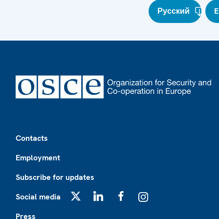
Русский
E
Footer
Contacts
Employment
Subscribe for updates
Social media
X
LinkedIn
Facebook
Instagram
Press