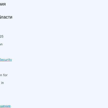
ния
бласти
25
an
Security
n for
 in
ешение