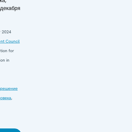
ка,
 декабря
 2024
nt Council
tion for
on in
зрешение
ловека
,