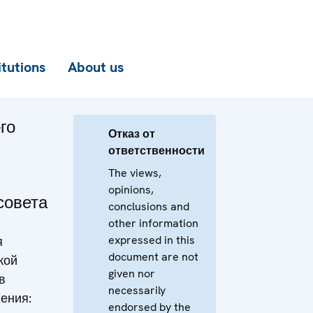
itutions
About us
го
Отказ от
ответственности
The views,
opinions,
совета
conclusions and
other information
expressed in this
я
document are not
кой
given nor
в
necessarily
ения:
endorsed by the