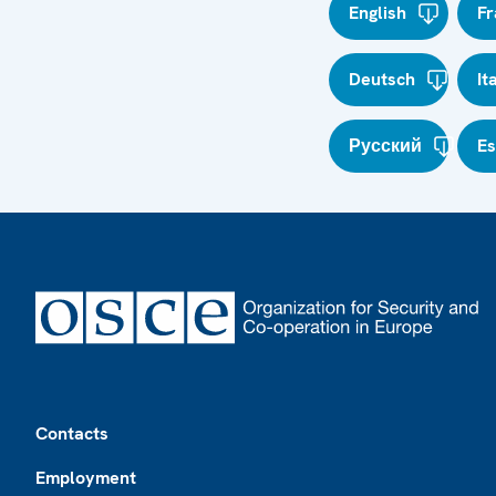
English
Fr
Deutsch
It
Русский
E
Footer
Contacts
Employment