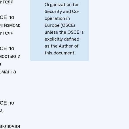
ителя
Organization for
Security and Co-
СЕ по
operation in
итизмом;
Europe (OSCE)
unless the OSCE is
ителя
explicitly defined
as the Author of
СЕ по
this document.
мостью и
в
ман; а
СЕ по
м,
 включая