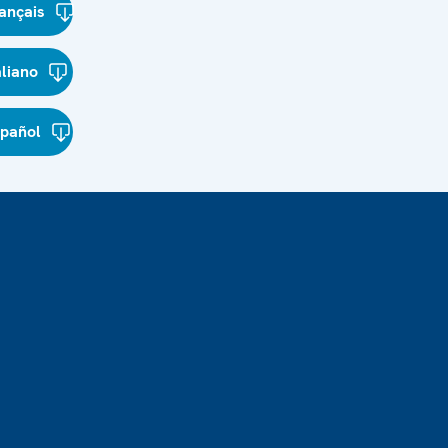
ançais
aliano
spañol