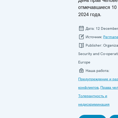
День прав челове
отмечавшиеся 10
2024 года.
Дата:
12 December
Источник:
Permane
Publisher:
Organiza
Security and Co-operati
Europe
Наша работа:
Предупреждение и ра
конфликтов
,
Права че
Толерантность и
недискриминация