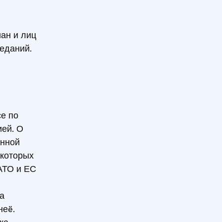
ан и лиц
еданий.
е по
ией. О
нной
екоторых
АТО и ЕС
а
неë.