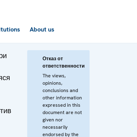
itutions
About us
ри
Отказ от
ответственности
The views,
яся
opinions,
conclusions and
other information
expressed in this
тив
document are not
given nor
necessarily
endorsed by the