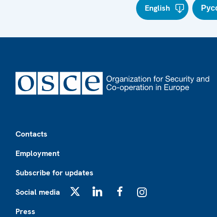
English
Рус
Footer
Contacts
Employment
Subscribe for updates
Social media
X
LinkedIn
Facebook
Instagram
Press