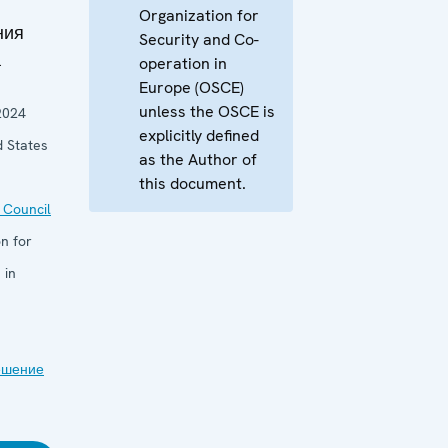
Organization for
ния
Security and Co-
а
operation in
Europe (OSCE)
unless the OSCE is
2024
explicitly defined
d States
as the Author of
this document.
 Council
n for
 in
ешение