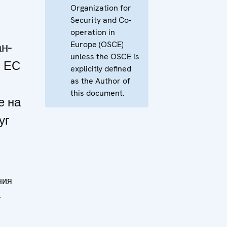
Organization for
Security and Co-
operation in
Europe (OSCE)
н-
unless the OSCE is
и ЕС
explicitly defined
as the Author of
this document.
е на
уг
ния
а