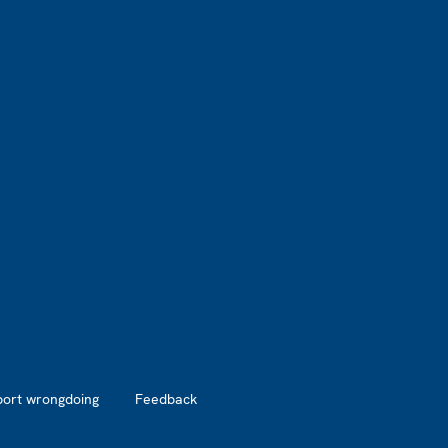
port wrongdoing
Feedback