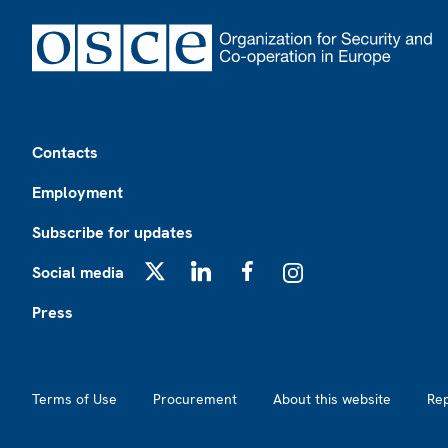
Footer
Contacts
Employment
Subscribe for updates
Social media
X
LinkedIn
Facebook
Instagram
Press
Footer2
Terms of Use
Procurement
About this website
Re