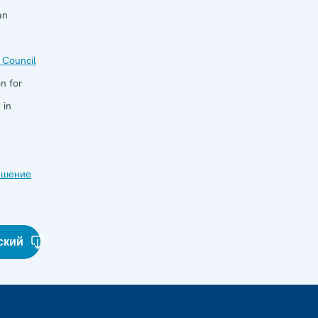
an
 Council
n for
 in
ешение
ский