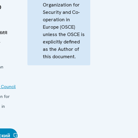
Organization for
о
Security and Co-
operation in
Europe (OSCE)
ния
unless the OSCE is
а
explicitly defined
as the Author of
this document.
an
 Council
n for
 in
ский