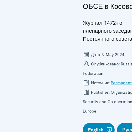
ОБСЕ в Косов
Журнал 1472-го
пленарного заседа
Постоянного совет
Дата:
9 May 2024
Опубликовано:
Russi
Federation
Источник:
Permanent
Publisher:
Organizatio
Security and Co-operation
Europe
English
Рус