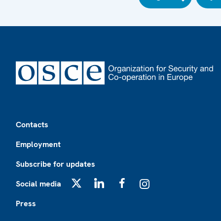
Footer
Contacts
Employment
Subscribe for updates
Social media
X
LinkedIn
Facebook
Instagram
Press