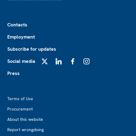
Footer
Contacts
Employment
Subscribe for updates
Social media
X
LinkedIn
Facebook
Instagram
Press
Footer2
Terms of Use
Procurement
About this website
Report wrongdoing