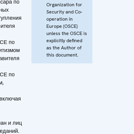
сара по
Organization for
ных
Security and Co-
тупления
operation in
вителя
Europe (OSCE)
unless the OSCE is
explicitly defined
СЕ по
as the Author of
итизмом
this document.
авителя
СЕ по
м,
 включая
ан и лиц
еданий.