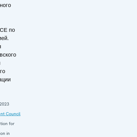
ного
СЕ по
ией.
я
вского
я
го
ации
2023
nt Council
tion for
on in