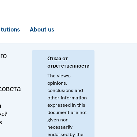
itutions
About us
го
Отказ от
ответственности
The views,
opinions,
совета
conclusions and
other information
expressed in this
я
document are not
кой
given nor
в
necessarily
endorsed by the