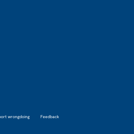
port wrongdoing
Feedback