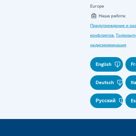
Europe
Наша работа:
Предупреждение и ра
конфликтов
,
Толерантн
недискриминация
English
Fr
Deutsch
It
Русский
E