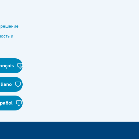
зрешение
ость и
ançais
aliano
spañol