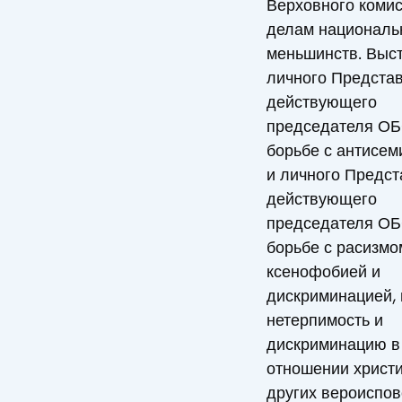
Верховного комис
делам националь
меньшинств. Выс
личного Предста
действующего
председателя ОБ
борьбе с антисем
и личного Предст
действующего
председателя ОБ
борьбе с расизмо
ксенофобией и
дискриминацией,
нетерпимость и
дискриминацию в
отношении христи
других вероиспов