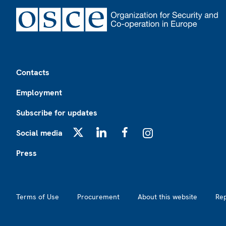
Footer
Contacts
Employment
Subscribe for updates
Social media
X
LinkedIn
Facebook
Instagram
Press
Footer2
Terms of Use
Procurement
About this website
Re