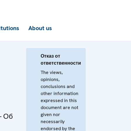
itutions
About us
Отказ от
ответственности
The views,
opinions,
conclusions and
other information
expressed in this
document are not
given nor
- Об
necessarily
endorsed by the