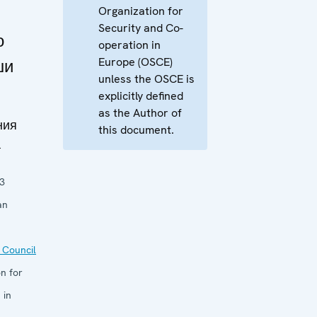
Organization for
Security and Co-
о
operation in
Europe (OSCE)
ши
unless the OSCE is
explicitly defined
as the Author of
ния
this document.
а
3
an
 Council
n for
 in