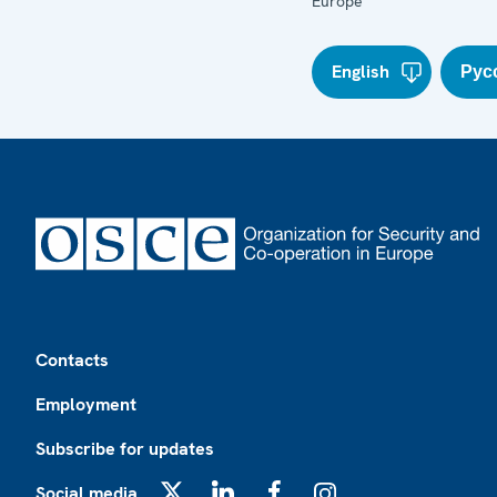
Europe
English
Рус
Footer
Contacts
Employment
Subscribe for updates
Social media
X
LinkedIn
Facebook
Instagram