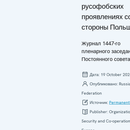
русофобских
проявлениях с
стороны Поль
Журнал 1447-го
пленарного заседа
Постоянного совет
Дата:
19 October 202
Опубликовано:
Russi
Federation
Источник:
Permanent
Publisher:
Organizatio
Security and Co-operation