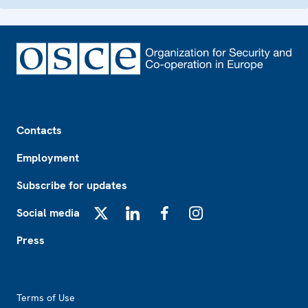
Footer
Contacts
Employment
Subscribe for updates
Social media
X
LinkedIn
Facebook
Instagram
Press
Footer2
Terms of Use