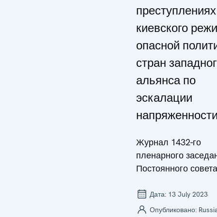
преступлениях
киевского реж
опасной полит
стран западно
альянса по
эскалации
напряженност
Журнал 1432-го
пленарного заседа
Постоянного совет
Дата:
13 July 2023
Опубликовано:
Russi