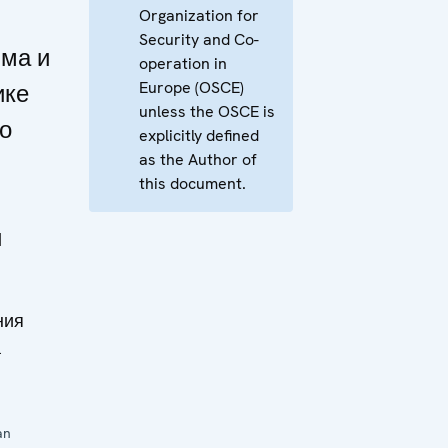
Organization for
Security and Co-
има и
operation in
Europe (OSCE)
ике
unless the OSCE is
го
explicitly defined
as the Author of
this document.
и
ния
а
an