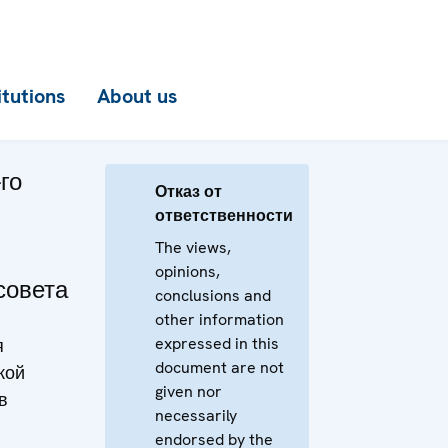
itutions
About us
го
Отказ от
ответственности
The views,
opinions,
совета
conclusions and
other information
expressed in this
я
document are not
кой
given nor
в
necessarily
endorsed by the