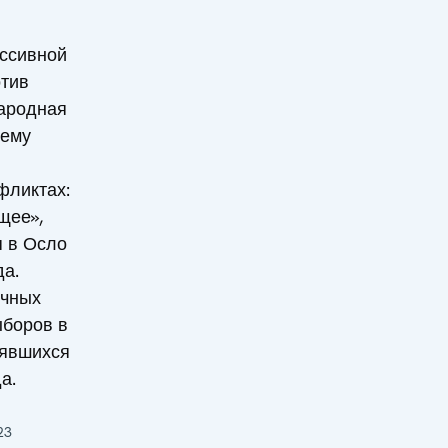
ессивной
отив
ародная
тему
фликтах:
щее»,
я в Осло
да.
очных
ыборов в
оявшихся
а.
23