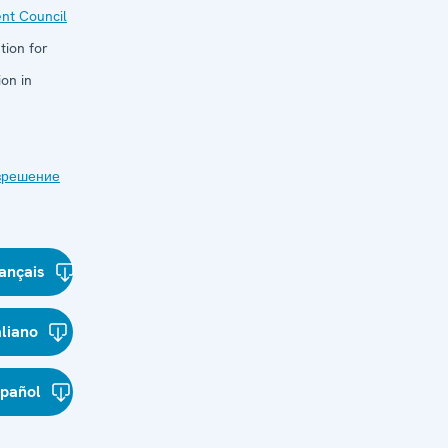
nt Council
tion for
on in
зрешение
ançais
aliano
spañol