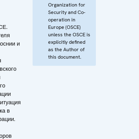
Organization for
Security and Co-
operation in
СЕ.
Europe (OSCE)
unless the OSCE is
теля
explicitly defined
оснии и
as the Author of
this document.
я
вского
я
го
ации
Ситуация
ка в
рации.
оров