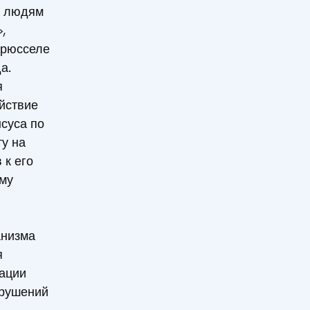
е людям
,
Брюсселе
а.
я
йствие
нсуса по
у на
 к его
му
анизма
я
ации
арушений