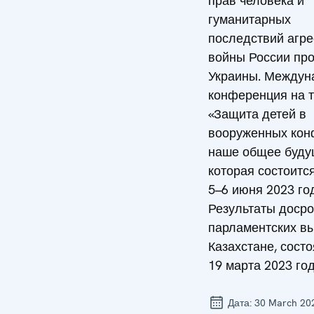
прав человека и
гуманитарных
последствий агр
войны России пр
Украины. Междун
конференция на 
«Защита детей в
вооруженных кон
наше общее буду
которая состоитс
5–6 июня 2023 го
Результаты доср
парламентских в
Казахстане, сост
19 марта 2023 год
Дата:
30 March 20