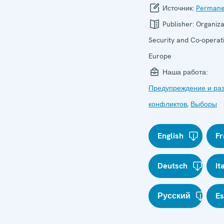
Источник:
Permane
Publisher:
Organiza
Security and Co-operati
Europe
Наша работа:
Предупреждение и ра
конфликтов
,
Выборы
English
Fr
Deutsch
It
Русский
E