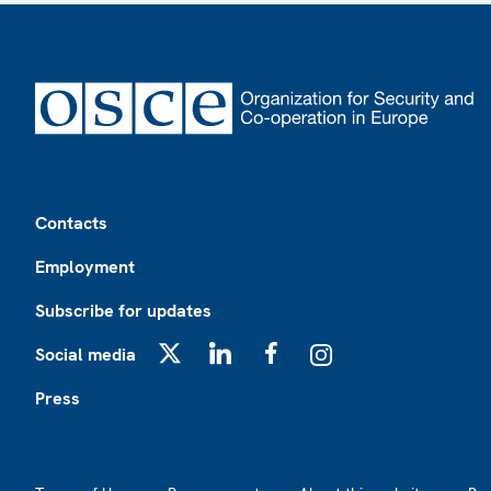
Footer
Contacts
Employment
Subscribe for updates
Social media
X
LinkedIn
Facebook
Instagram
Press
Footer2