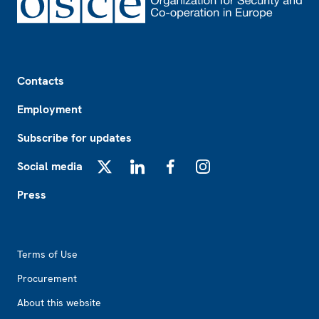
Footer
Contacts
Employment
Subscribe for updates
Social media
X
LinkedIn
Facebook
Instagram
Press
Footer2
Terms of Use
Procurement
About this website