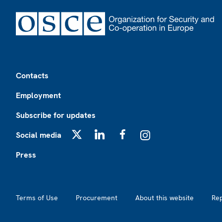
Footer
Contacts
Employment
Subscribe for updates
Social media
X
LinkedIn
Facebook
Instagram
Press
Footer2
Terms of Use
Procurement
About this website
Re