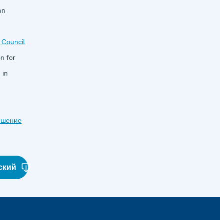
an
 Council
n for
 in
ешение
ский