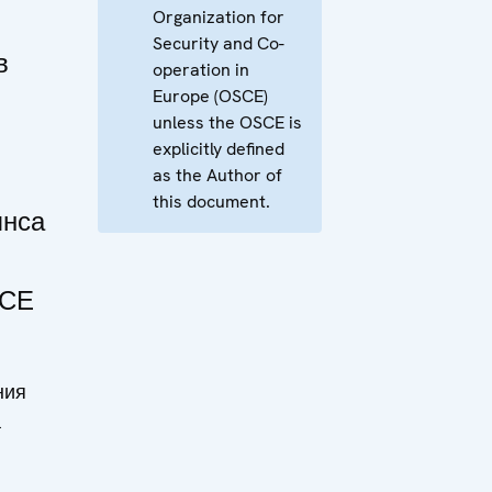
Organization for
Security and Co-
в
operation in
Europe (OSCE)
unless the OSCE is
explicitly defined
as the Author of
this document.
янса
БСЕ
ния
а