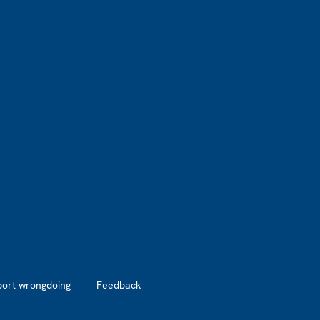
port wrongdoing
Feedback