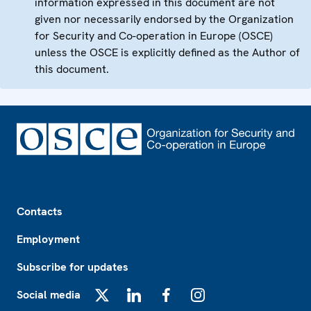
information expressed in this document are not
given nor necessarily endorsed by the Organization
for Security and Co-operation in Europe (OSCE)
unless the OSCE is explicitly defined as the Author of
this document.
Footer
Contacts
Employment
Subscribe for updates
Social media
X
LinkedIn
Facebook
Instagram