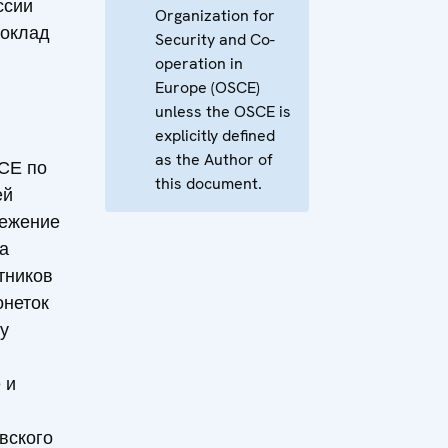
ссии
Organization for
Доклад
Security and Co-
operation in
Europe (OSCE)
unless the OSCE is
explicitly defined
as the Author of
СЕ по
this document.
ей
ежение
а
тников
онеток
ву
 и
я
вского