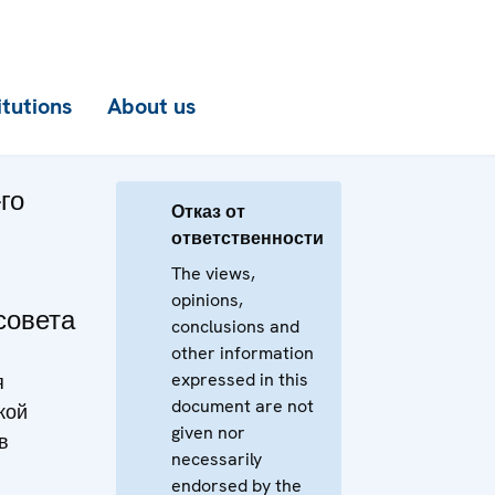
itutions
About us
го
Отказ от
ответственности
The views,
opinions,
совета
conclusions and
other information
expressed in this
я
document are not
кой
given nor
в
necessarily
endorsed by the