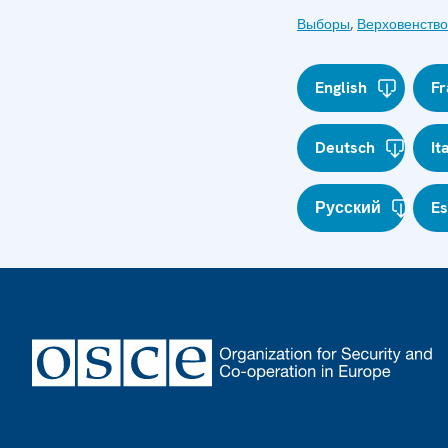
Выборы
,
Верховенство
English
Fr
Deutsch
It
Русский
E