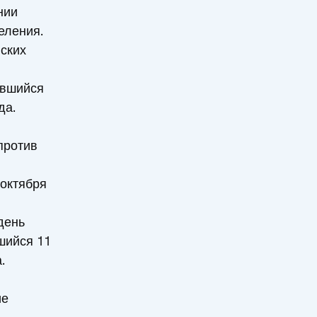
нии
еления.
ских
явшийся
да.
против
октября
день
шийся 11
.
ие