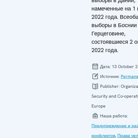
выборы в Дании,
намеченные на 1
2022 года. Всеоб
выборы в Боснии
Герцеговине,
состоявшиеся 2 о
2022 года.
Дата:
13 October 
Источник:
Permane
Publisher:
Organiza
Security and Co-operati
Europe
Наша работа:
Предупреждение и ра
конфликтов
,
Права че