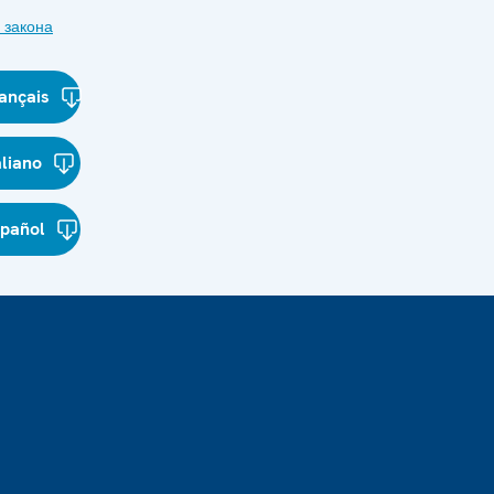
 закона
ançais
aliano
spañol