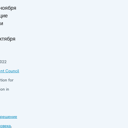
 ноября
щие
 и
ктября
2022
nt Council
tion for
on in
зрешение
ловека
,