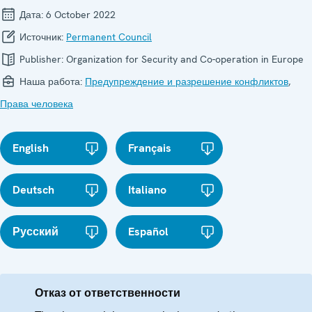
Дата:
6 October 2022
Источник:
Permanent Council
Publisher:
Organization for Security and Co-operation in Europe
Наша работа:
Предупреждение и разрешение конфликтов
,
Права человека
English
Français
Deutsch
Italiano
Русский
Español
Отказ от ответственности