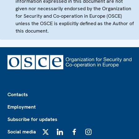
information expressed in this document are not
given nor necessarily endorsed by the Organization
for Security and Co-operation in Europe (OSCE)
unless the OSCE is explicitly defined as the Author of
this document.
Footer
Contacts
Employment
Subscribe for updates
Social media
X
LinkedIn
Facebook
Instagram