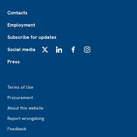
Footer
Contacts
Employment
Subscribe for updates
Social media
X
LinkedIn
Facebook
Instagram
Press
Footer2
Terms of Use
Procurement
About this website
Report wrongdoing
Feedback