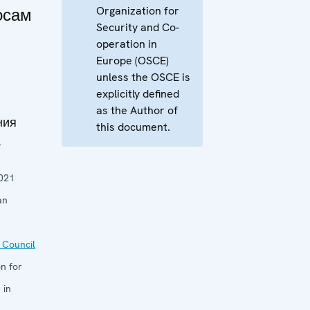
Organization for
осам
Security and Co-
operation in
Europe (OSCE)
unless the OSCE is
explicitly defined
as the Author of
ния
this document.
а
021
an
 Council
n for
 in