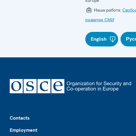
Europe
Наша работа:
Свобо
развитие СМИ
English
Рус
Footer
Contacts
Employment