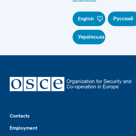
English
Русский
Українська
Footer
Contacts
Employment