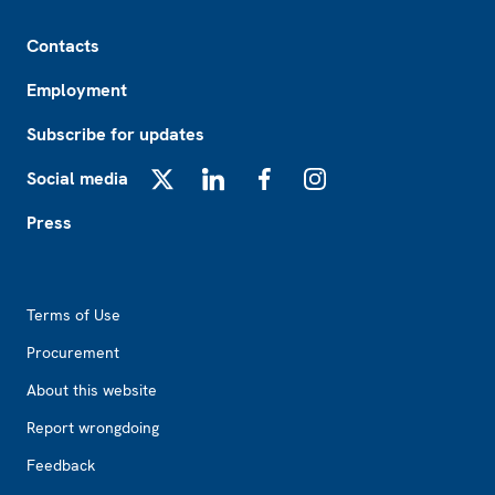
Footer
Contacts
Employment
Subscribe for updates
Social media
X
LinkedIn
Facebook
Instagram
Press
Footer2
Terms of Use
Procurement
About this website
Report wrongdoing
Feedback