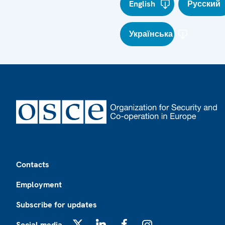
English
Русский
Українська
Footer
Contacts
Employment
Subscribe for updates
Social media
X
LinkedIn
Facebook
Instagram