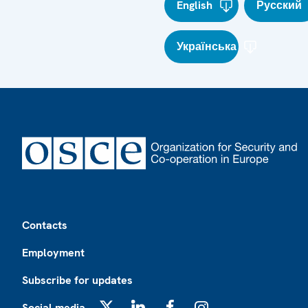
English
Русский
Українська
Footer
Contacts
Employment
Subscribe for updates
Social media
X
LinkedIn
Facebook
Instagram