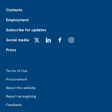
Footer
Contacts
Employment
Subscribe for updates
Social media
X
LinkedIn
Facebook
Instagram
Press
Footer2
Terms of Use
Procurement
About this website
Report wrongdoing
Feedback