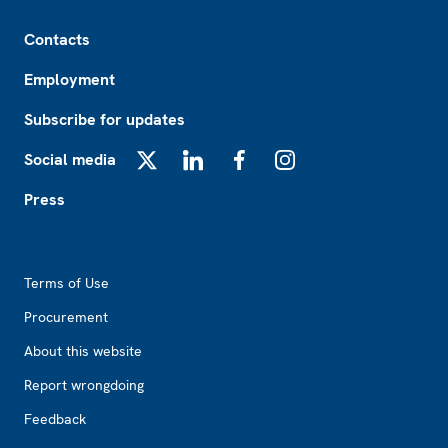
Footer
Contacts
Employment
Subscribe for updates
Social media
X
LinkedIn
Facebook
Instagram
Press
Footer2
Terms of Use
Procurement
About this website
Report wrongdoing
Feedback