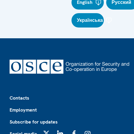
English
Русский
Українська
Footer
Contacts
Employment
Subscribe for updates
Social media
X
LinkedIn
Facebook
Instagram